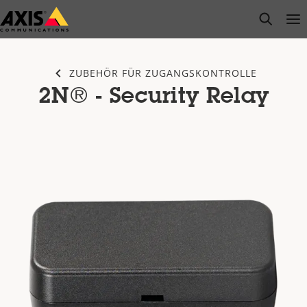
Zum
open s
Op
Clo
Hauptinhalt
springen
ZUBEHÖR FÜR ZUGANGSKONTROLLE
2N® - Security Relay