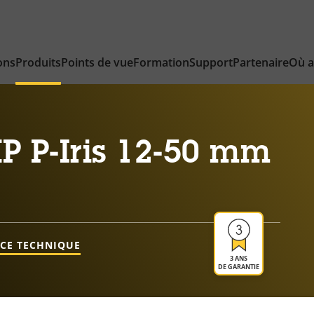
ons
Produits
Points de vue
Formation
Support
Partenaire
Où a
P P-Iris 12-50 mm
NCE TECHNIQUE
3 ANS
DE GARANTIE