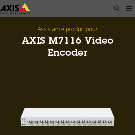
Passer
open s
Op
Clo
au
contenu
principal
Assistance produit pour
AXIS M7116 Video
Encoder