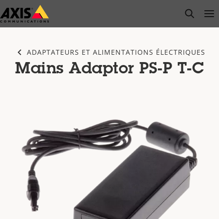
Passer
open s
Op
Clo
au
contenu
principal
ADAPTATEURS ET ALIMENTATIONS ÉLECTRIQUES
Mains Adaptor PS-P T-C