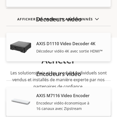
Décodeurs vidéo
AFFICHER LES PRODUITS ABANDONNÉS
AXIS D1110 Video Decoder 4K
Décodeur vidéo 4K avec sortie HDMI™
Acheter
Encodeurs vidéo
Les solutions Axis et les produits individuels sont
vendus et installés de manière experte par nos
partenaires de confiance.
AXIS M7116 Video Encoder
Encodeur vidéo économique à
16 canaux avec Zipstream