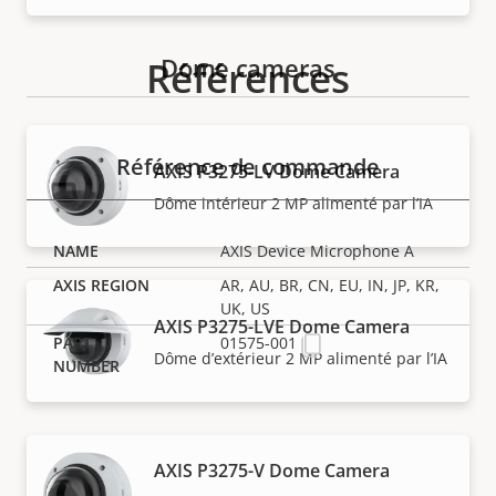
Dome cameras
Références
Référence de commande
AXIS P3275-LV Dome Camera
Dôme intérieur 2 MP alimenté par l’IA
AXIS Device Microphone A
AR, AU, BR, CN, EU, IN, JP, KR,
UK, US
AXIS P3275-LVE Dome Camera
01575-001
Dôme d’extérieur 2 MP alimenté par l’IA
AXIS P3275-V Dome Camera