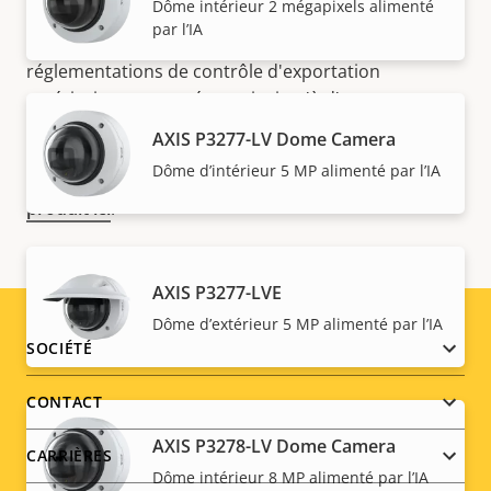
Dôme intérieur 2 mégapixels alimenté
REMARQUE
par l’IA
Les produits Axis peuvent être soumis à de
réglementations de contrôle d'exportation
américains et européens, ainsi qu'à d'autres
législations en termes de contrôle d'exportation
AXIS P3277-LV Dome Camera
nationales. Recherchez des
informations sur la
Dôme d’intérieur 5 MP alimenté par l’IA
conformation concernant l''exportation pour votre
produit ici
.
AXIS P3277-LVE
Dôme d’extérieur 5 MP alimenté par l’IA
Footer
SOCIÉTÉ
menu
CONTACT
AXIS P3278-LV Dome Camera
CARRIÈRES
Dôme intérieur 8 MP alimenté par l’IA