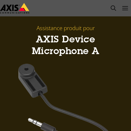
Passer
open s
Op
Clo
au
contenu
principal
Assistance produit pour
AXIS Device
Microphone A