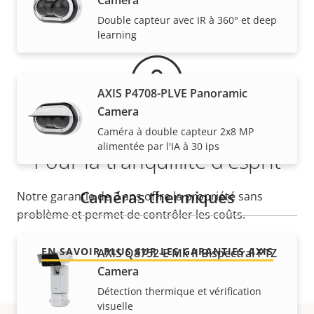
Camera
Garantie
Double capteur avec IR à 360° et deep
learning
AXIS P4708-PLVE Panoramic
Camera
Caméra à double capteur 2x8 MP
alimentée par l'IA à 30 ips
Pour la tranquillité d'esprit
Caméras thermiques
Notre garantie de 3 ans offre la propriété sans
problème et permet de contrôler les coûts.
EN SAVOIR PLUS SUR LES GARANTIES AXIS
AXIS Q8752-E Mk II Bispectral PTZ
Camera
Détection thermique et vérification
visuelle