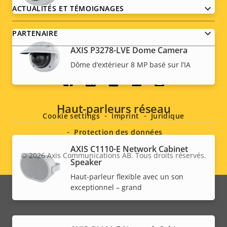
ACTUALITÉS ET TÉMOIGNAGES
PARTENAIRE
AXIS P3278-LVE Dome Camera
Dôme d’extérieur 8 MP basé sur l’IA
Social
menu
Haut-parleurs réseau
Cookie settings
Imprint
Juridique
Protection des données
AXIS C1110-E Network Cabinet
© 2026
Axis Communications AB. Tous droits réservés.
Legal
Speaker
Haut-parleur flexible avec un son
menu
exceptionnel – grand