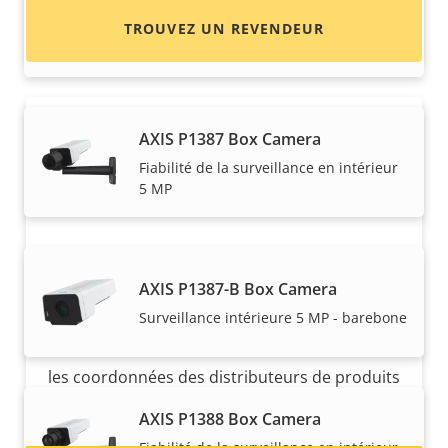
AXIS P1385-B Box Camera
TROUVEZ UN REVENDEUR
Surveillance intérieure 2 MP - barebone
AXIS P1387 Box Camera
Fiabilité de la surveillance en intérieur
5 MP
Vous voulez vendre des produits
AXIS P1387-B Box Camera
Axis ?
Surveillance intérieure 5 MP - barebone
Vous souhaitez devenir revendeur ? Trouvez
les coordonnées des distributeurs de produits
et de systèmes Axis.
AXIS P1388 Box Camera
Fiabilité de la surveillance en intérieur