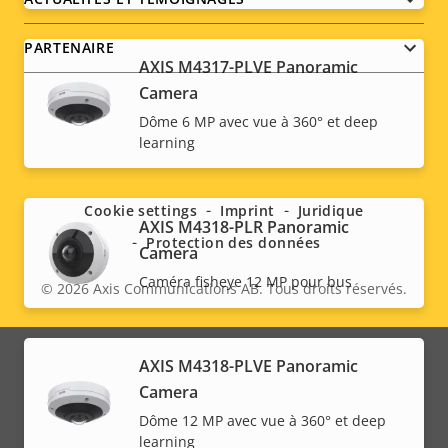
PARTENAIRE
AXIS M4317-PLVE Panoramic
Camera
Dôme 6 MP avec vue à 360° et deep
learning
Social
menu
Cookie settings
Imprint
Juridique
AXIS M4318-PLR Panoramic
Protection des données
Camera
Caméra fisheye 12 MP pour bus
© 2026
Axis Communications AB. Tous droits réservés.
Legal
menu
AXIS M4318-PLVE Panoramic
Camera
Dôme 12 MP avec vue à 360° et deep
learning