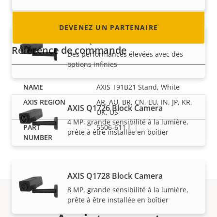
DEVENEZ UN PARTENAIRE
AXIS Q1715 Block Camera
Référence de commande
Des performances élevées avec des
options infinies
AXIS T91B21 Stand, White
AR, AU, BR, CN, EU, IN, JP, KR,
AXIS Q1726 Block Camera
UK, US
4 MP, grande sensibilité à la lumière,
5506-611
prête à être installée en boîtier
AXIS Q1728 Block Camera
8 MP, grande sensibilité à la lumière,
prête à être installée en boîtier