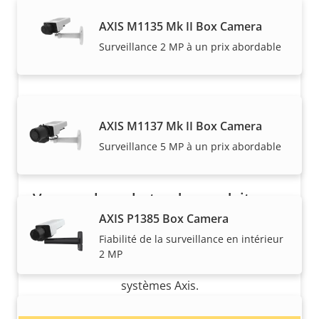
vendus et installés de manière experte par nos
AXIS M1135 Mk II Box Camera
partenaires de confiance.
Surveillance 2 MP à un prix abordable
AXIS M1137 Mk II Box Camera
Surveillance 5 MP à un prix abordable
Vous voulez acheter des produits
Axis ?
AXIS P1385 Box Camera
Fiabilité de la surveillance en intérieur
Trouvez des revendeurs, des intégrateurs
2 MP
système et des installateurs de produits et de
systèmes Axis.