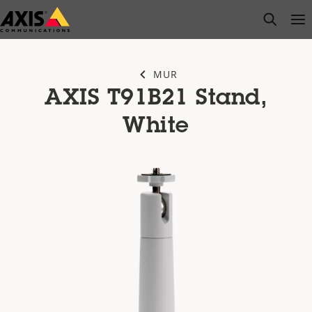
Passer
open s
Op
Clo
au
contenu
principal
MUR
AXIS T91B21 Stand,
White