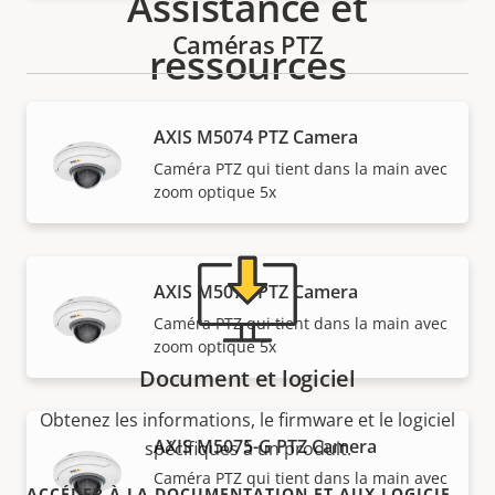
Assistance et
Caméras PTZ
ressources
Besoin d'informations sur les produits Axis, le
AXIS M5074 PTZ Camera
logiciel ou de l'aide d'un expert ?
Caméra PTZ qui tient dans la main avec
zoom optique 5x
AXIS M5075 PTZ Camera
Caméra PTZ qui tient dans la main avec
zoom optique 5x
Document et logiciel
Obtenez les informations, le firmware et le logiciel
AXIS M5075-G PTZ Camera
spécifiques à un produit.
Caméra PTZ qui tient dans la main avec
ACCÉDER À LA DOCUMENTATION ET AUX LOGICIELS