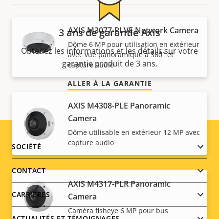
AXIS M3077-PLVE Network Camera
3 ans de garantie Axis
Dôme 6 MP pour utilisation en extérieur
Obtenez les informations et les détails sur votre
avec vue panoramique à 360° et
garantie produit de 3 ans.
capture audio
ALLER À LA GARANTIE
AXIS M4308-PLE Panoramic
Camera
Dôme utilisable en extérieur 12 MP avec
capture audio
Footer
SOCIÉTÉ
menu
CONTACT
AXIS M4317-PLR Panoramic
CARRIÈRES
Camera
Caméra fisheye 6 MP pour bus
ACTUALITÉS ET TÉMOIGNAGES