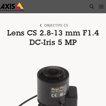
Passer
open s
Op
Clo
au
contenu
principal
OBJECTIFS CS
Lens CS 2.8-13 mm F1.4
DC-Iris 5 MP