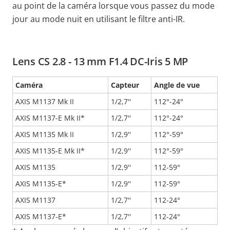
au point de la caméra lorsque vous passez du mode
jour au mode nuit en utilisant le filtre anti-IR.
Lens CS 2.8 - 13 mm F1.4 DC-Iris 5 MP
Caméra
Capteur
Angle de vue
AXIS M1137 Mk II
1/2,7''
112°-24°
AXIS M1137-E Mk II*
1/2,7''
112°-24°
AXIS M1135 Mk II
1/2,9''
112°-59°
AXIS M1135-E Mk II*
1/2,9''
112°-59°
AXIS M1135
1/2,9''
112-59°
AXIS M1135-E*
1/2,9''
112-59°
AXIS M1137
1/2,7''
112-24°
AXIS M1137-E*
1/2,7''
112-24°