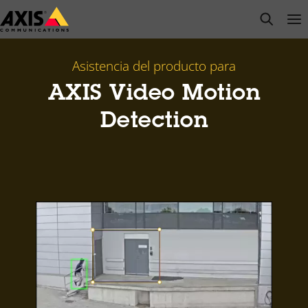
Saltar
open s
Op
Clo
al
contenido
principal
Asistencia del producto para
AXIS Video Motion
Detection