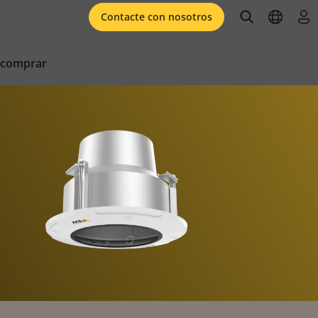
open searc
open l
ini
Contacte con nosotros
 comprar