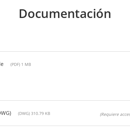
Documentación
de
(PDF) 1 MB
(DWG)
(DWG) 310.79 KB
(Requiere acces