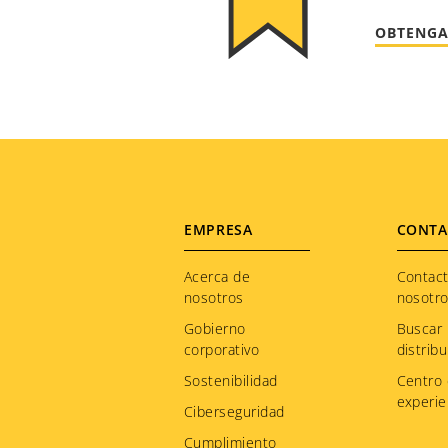
OBTENGA
Footer
EMPRESA
CONTA
menu
Acerca de
Contac
nosotros
nosotr
Gobierno
Buscar
corporativo
distribu
Sostenibilidad
Centro
experie
Ciberseguridad
Cumplimiento