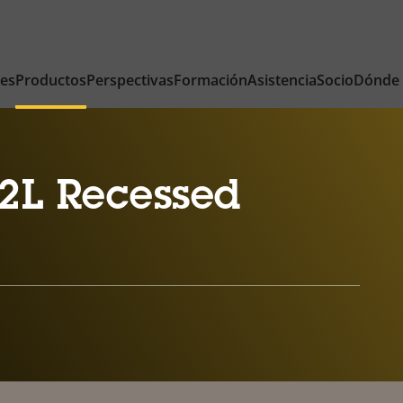
nes
Productos
Perspectivas
Formación
Asistencia
Socio
Dónde
2L Recessed