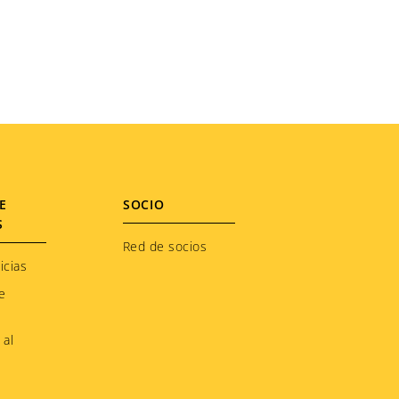
E
SOCIO
S
Red de socios
icias
e
 al