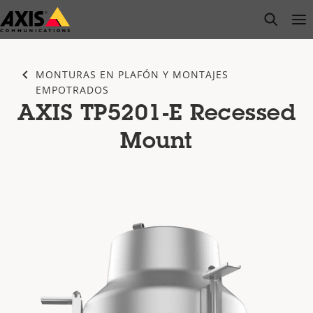
Saltar
open s
Op
Clo
al
contenido
principal
MONTURAS EN PLAFÓN Y MONTAJES
EMPOTRADOS
AXIS TP5201-E Recessed
Mount