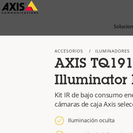
Saltar
al
contenido
Solucio
principal
ACCESORIOS
ILUMINADORES
AXIS TQ191
Illuminator 
Kit IR de bajo consumo en
cámaras de caja Axis sele
Iluminación oculta