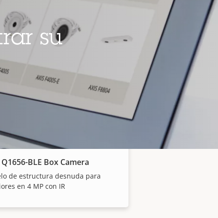
 P1388-LE Box Camera
ancia fiable de 8 MP para exteriores
rar su
 P1518-LE Box Camera
s de gran angular y de primer
 con IR
 Q1656-BLE Box Camera
lo de estructura desnuda para
iores en 4 MP con IR