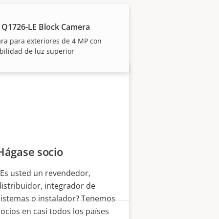
 Axis y los productos
 Q1726-LE Block Camera
a para exteriores de 4 MP con
bilidad de luz superior
Hágase socio
¿Es usted un revendedor,
distribuidor, integrador de
sistemas o instalador? Tenemos
socios en casi todos los países