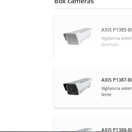
Box cameras
AXIS P1385-B
Vigilancia exte
desnuda
AXIS P1387-B
Vigilancia exte
lente
AXIS P1388-B