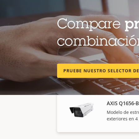
Vigilancia exte
desnuda
Compare
p
combinación
AXIS P1518-E
Vistas de gran 
plano en una so
PRUEBE NUESTRO SELECTOR D
AXIS Q1656-
Modelo de estr
exteriores en 