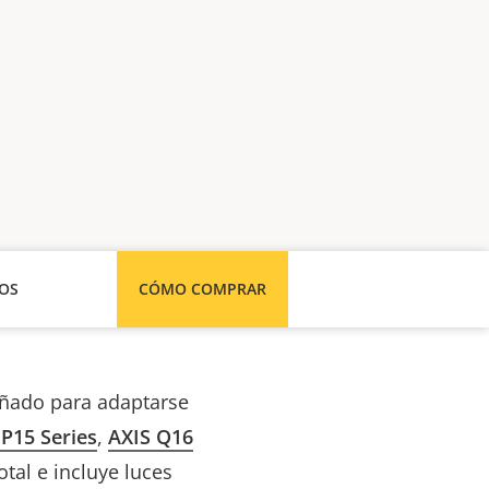
SOS
CÓMO COMPRAR
señado para adaptarse
 P15 Series
,
AXIS Q16
otal e incluye luces