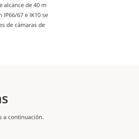
de alcance de 40 m
ón IP66/67 e IK10 se
res de cámaras de
as
s a continuación.