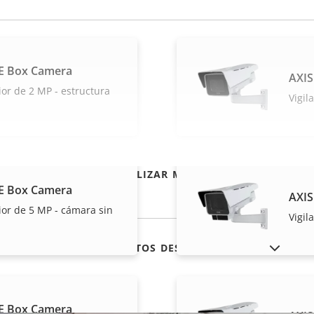
E Box Camera
AXIS
rior de 2 MP - estructura
Vigil
VISUALIZAR MÁS
E Box Camera
AXIS
rior de 5 MP - cámara sin
Vigil
MOSTRAR PRODUCTOS DESCATALOGADOS
E Box Camera