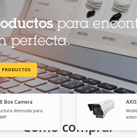
AXIS
rior de 8 MP - estructura
Vigil
roductos
para encont
 perfecta.
 Box Camera
AXIS
angular y de primer
Vista
la vista
plano
E PRODUCTOS
BE Box Camera
AXIS
uctura desnuda para
Mode
4 MP
exter
Cómo comprar