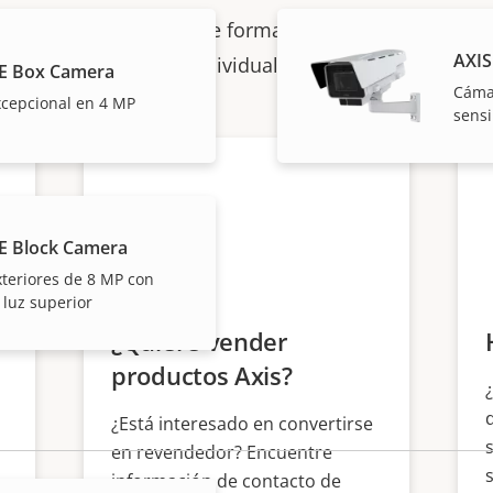
les venden e instalan de forma experta las soluciones
AXIS
individuales.
E Box Camera
Cámar
cepcional en 4 MP
sensi
E Block Camera
teriores de 8 MP con
 luz superior
¿Quiere vender
productos Axis?
¿Está interesado en convertirse
en revendedor? Encuentre
información de contacto de