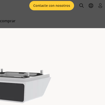
open searc
open l
ini
Contacte con nosotros
 comprar