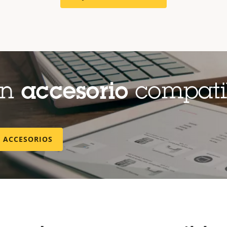
un
accesorio
compati
E ACCESORIOS