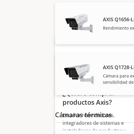
Nuestros socios fiab
AXIS Q1656-L
Rendimiento ex
AXIS Q1728-L
Cámara para ex
sensibilidad de
¿Quiere comprar
productos Axis?
Cámaras térmicas
Localice revendedores,
integradores de sistemas e
instaladores de productos y