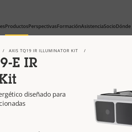
nes
Productos
Perspectivas
Formación
Asistencia
Socio
Dónde
AXIS TQ19 IR ILLUMINATOR KIT
9-E IR
Kit
ergético diseñado para
ccionadas