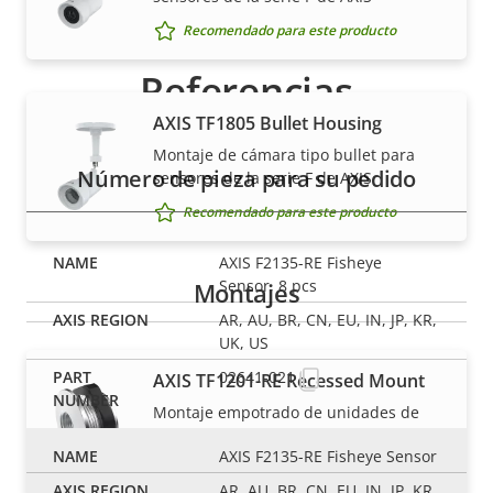
Recomendado para este producto
Referencias
AXIS TF1805 Bullet Housing
Montaje de cámara tipo bullet para
Número de pieza para su pedido
sensores de la serie F de AXIS
Recomendado para este producto
AXIS F2135-RE Fisheye
Sensor, 8 pcs
Montajes
AR, AU, BR, CN, EU, IN, JP, KR,
UK, US
02641-021
AXIS TF1201-RE Recessed Mount
Montaje empotrado de unidades de
sensor modulares
AXIS F2135-RE Fisheye Sensor
Recomendado para este producto
AR, AU, BR, CN, EU, IN, JP, KR,