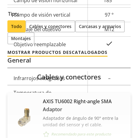
Campo de visión horizontal
185 °
Tipo:
Campo de visión vertical
97 °
Todo
Cables y conectores
Carcasas y armarios
Montaje del objetivo
M12
Montajes
Sí
Objetivo reemplazable
MOSTRAR PRODUCTOS DESCATALOGADOS
General
Cables y conectores
Descripción
Infrarrojos integrados
Valor de
–
de
la
Temperatura de
propiedad
propiedad
-40 to 60 °C
funcionamiento
AXIS TU6002 Right-angle SMA
Adaptor
Sí
Preparada para exterior
Adaptador de ángulo de 90° entre la
unidad del sensor y el cable.
IP66, IP67,
Recomendado para este producto
Clasificación IP