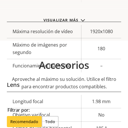
Video
VISUALIZAR MÁS
Descripción
Máxima resolución de vídeo
Valor de
1920x1080
de
la
Máximo de imágenes por
propiedad
propiedad
180
segundo
Accesorios
Funcionamiento día/noche
–
Aproveche al máximo su solución. Utilice el filtro
Lens
para encontrar productos compatibles.
Descripción
Longitud focal
Valor de
1.98 mm
de
la
Filtrar por:
Objetivo varifocal
No
propiedad
propiedad
Recomendado
Todo