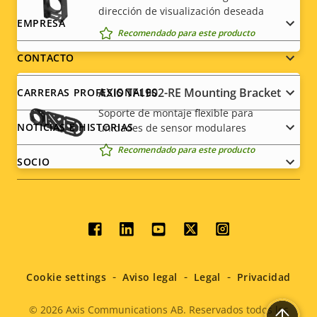
dirección de visualización deseada
Footer
EMPRESA
Recomendado para este producto
menu
CONTACTO
AXIS TF1902-RE Mounting Bracket
CARRERAS PROFESIONALES
Soporte de montaje flexible para
NOTICIAS E HISTORIAS
unidades de sensor modulares
Recomendado para este producto
SOCIO
Social
menu
Cookie settings
Aviso legal
Legal
Privacidad
© 2026
Axis Communications AB. Reservados todos los