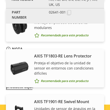
UK, US
02641-001
AXIS TF1203-RE Recessed Mount
Montaje empotrado de sensores
modulares
Recomendado para este producto
NOTA
AXIS TF1803-RE Lens Protector
Los productos de Axis pueden estar sujetos a las
regulaciones de control de exportaciones de EE. UU.
Proteja el objetivo de la unidad de
y la UE, entre otras legislaciones nacionales de
sensor en entornos con condiciones
difíciles
control de exportaciones. Encuentre
información
sobre el cumplimiento de las exportaciones de su
Recomendado para este producto
producto aquí
.
AXIS TF1901-RE Swivel Mount
Unidades de sensor de ángulos en la