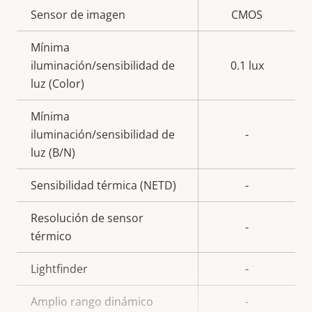
Descripción
Sensor de imagen
Valor de
CMOS
de
la
Mínima
propiedad
propiedad
iluminación/sensibilidad de
0.1 lux
luz (Color)
Mínima
iluminación/sensibilidad de
-
luz (B/N)
Sensibilidad térmica (NETD)
-
Resolución de sensor
-
térmico
Lightfinder
-
Amplio rango dinámico
-