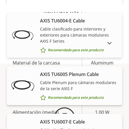
IP69, IP6K9K
VISUALIZAR MÁS
Clasificación de vandalismo
-
AXIS TU6004-E Cable
Back: SMA
Cable clasificado para interiores y
Entrada del cable
exteriores para cámaras modulares
Connector
AXIS F Series
MOSTRAR PRODUCTOS DESCATALOGADOS
Diseñado para repintar
–
Recomendado para este producto
Material de la carcasa
Aluminum
AXIS TU6005 Plenum Cable
Power
Cable Plenum para cámaras modulares
Garantía
de la serie AXIS F
Recomendado para este producto
Descripción
Potencia (máxima)
Valor de
4.00 W
de
la
Alimentación (media)
1.00 W
propiedad
propiedad
AXIS TU6007-E Cable