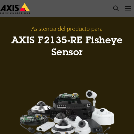
Saltar
open s
Op
Clo
al
contenido
principal
Asistencia del producto para
AXIS F2135-RE Fisheye
Sensor