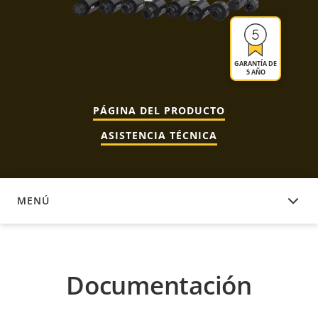
GARANTÍA DE
5 AÑO
PÁGINA DEL PRODUCTO
ASISTENCIA TÉCNICA
MENÚ
DOCUMENTACIÓN
Documentación