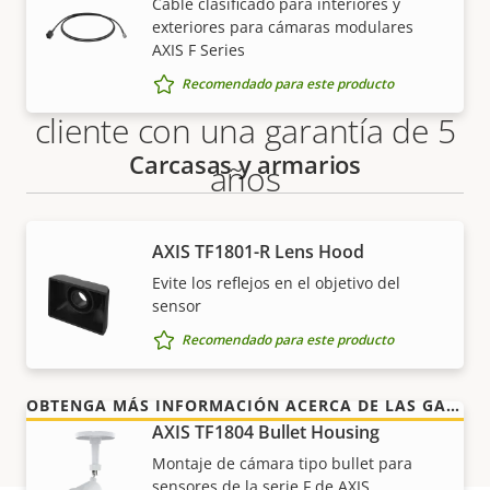
Cable clasificado para interiores y
exteriores para cámaras modulares
AXIS F Series
Más tranquilidad para el
Recomendado para este producto
cliente con una garantía de 5
Carcasas y armarios
años
Nuestra nueva garantía de 5 años brinda a nuestros
AXIS TF1801-R Lens Hood
clientes años de uso sin preocupaciones y un
Evite los reflejos en el objetivo del
control de los costes. Y no hay sorpresas ocultas en
sensor
la factura, lo que prometemos es exactamente lo
Recomendado para este producto
que recibe.
OBTENGA MÁS INFORMACIÓN ACERCA DE LAS GARANTÍAS DE AXIS
AXIS TF1804 Bullet Housing
Montaje de cámara tipo bullet para
sensores de la serie F de AXIS