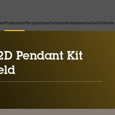
nes
Productos
Perspectivas
Formación
Asistencia
Socio
Dónde
2D Pendant Kit
eld