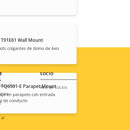
 T91E61 Wall Mount
kits colgantes de domo de Axis
E
SOCIO
S
 TQ6501-E Parapet Mount
Red de socios
icias
aje en parapeto con entrada
al de conducto
e
 al