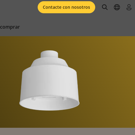
open searc
open l
ini
Contacte con nosotros
 comprar