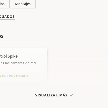
ios
Montajes
LOGADOS
os
trol Spike
as las cámaras de red
 para este producto
VISUALIZAR MÁS