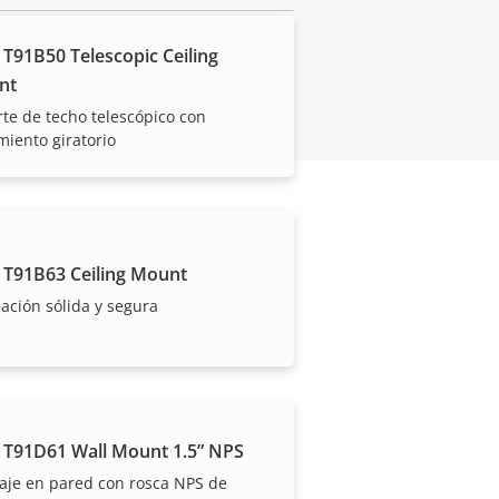
 T91B50 Telescopic Ceiling
nt
te de techo telescópico con
iento giratorio
 T91B63 Ceiling Mount
lación sólida y segura
 T91D61 Wall Mount 1.5” NPS
eocupaciones y un control de los
aje en pared con rosca NPS de