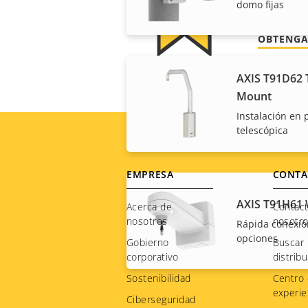
costes.
domo fijas
OBTENGA
AXIS T91D62 
Mount
Instalación en 
telescópica
Footer
EMPRESA
CONTA
AXIS T91H61 
menu
Acerca de
Contac
nosotros
nosotr
Rápida conexió
opciones
Gobierno
Buscar
corporativo
distribu
Sostenibilidad
Centro
experie
Ciberseguridad