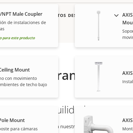
S/NPT Male Coupler
AXIS
MOSTRAR PRODUCTOS DESCATALOGADOS
Mou
ión de instalaciones de
uas
Sopor
movim
 para este producto
Garantía
Ceiling Mount
AXIS
ho con movimiento
Insta
ambientes de techo bajo
 mayor tranquilidad
Pole Mount
AXIS
arantía de 3 años brinda a nuestros clientes un uso sin pr
 poste para cámaras
Mont