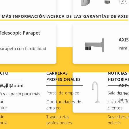
1,5".
 MÁS INFORMACIÓN ACERCA DE LAS GARANTÍAS DE AXIS
Telescopic Parapet
AXIS
Para 
parapeto con flexibilidad
CTO
CARRERAS
NOTICIAS 
PROFESIONALES
HISTORIA
Wall Mount
AXIS
te con
os
Portal de empleo
Sala de not
n y espacio para más
Mont
later
 un
Oportunidades de
Historias d
idor
empleo
clientes
 de
Trayectorias
Suscribirse
ncia
profesionales
boletín