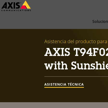
Saltar
al
contenido
Solucio
principal
Asistencia del producto para
AXIS T94F0
with Sunshi
ASISTENCIA TÉCNICA