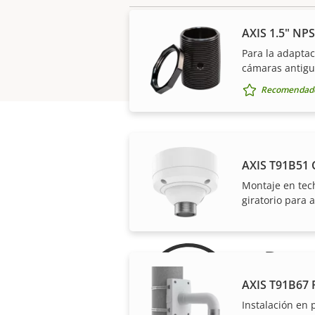
AXIS 1.5" NP
Para la adaptac
cámaras antig
Recomendado
AXIS T91B51 
Montaje en tec
giratorio para 
Para
AXIS T91B67 
Nuestra g
Instalación en