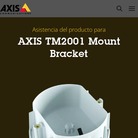
Saltar
open s
Op
Clo
al
contenido
principal
Asistencia del producto para
AXIS TM2001 Mount
Bracket