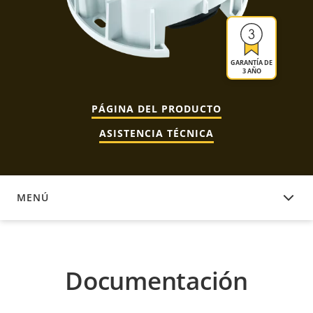
GARANTÍA DE
3 AÑO
PÁGINA DEL PRODUCTO
ASISTENCIA TÉCNICA
MENÚ
DOCUMENTACIÓN
Documentación