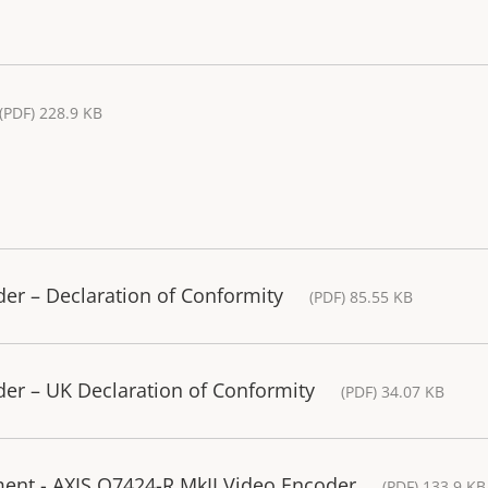
(PDF) 228.9 KB
er – Declaration of Conformity
(PDF) 85.55 KB
er – UK Declaration of Conformity
(PDF) 34.07 KB
ment - AXIS Q7424-R MkII Video Encoder
(PDF) 133.9 KB