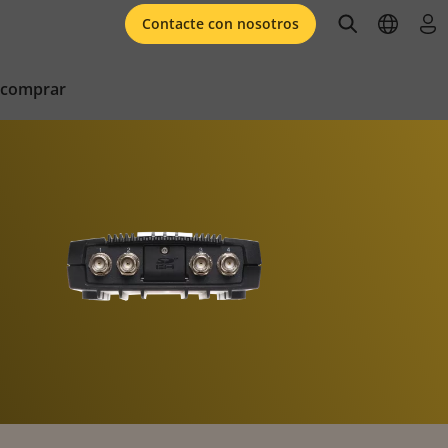
open searc
open l
ini
Contacte con nosotros
 comprar