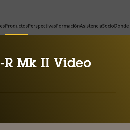
nes
Productos
Perspectivas
Formación
Asistencia
Socio
Dónde
-R Mk II Video