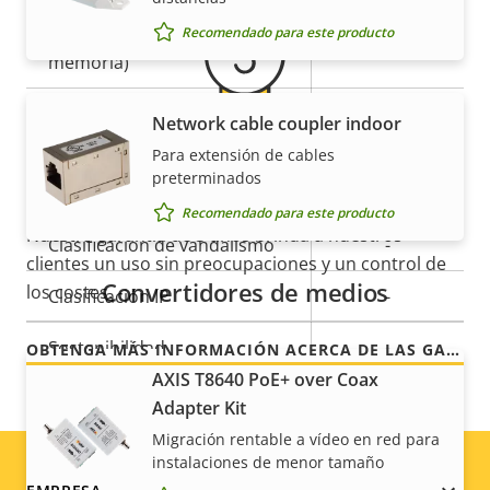
Almacenamiento local
Sí
(ranura para tarjeta de
Recomendado para este producto
memoria)
Temperatura de
Network cable coupler indoor
0 to 45 °C
funcionamiento
Para extensión de cables
Para mayor tranquilidad
preterminados
Preparada para exterior
–
Recomendado para este producto
Nuestra garantía de 3 años brinda a nuestros
Clasificación de vandalismo
-
clientes un uso sin preocupaciones y un control de
Convertidores de medios
los costes.
Clasificación IP
-
Sostenibilidad
-
OBTENGA MÁS INFORMACIÓN ACERCA DE LAS GARANTÍAS DE AXIS
AXIS T8640 PoE+ over Coax
Adapter Kit
Migración rentable a vídeo en red para
instalaciones de menor tamaño