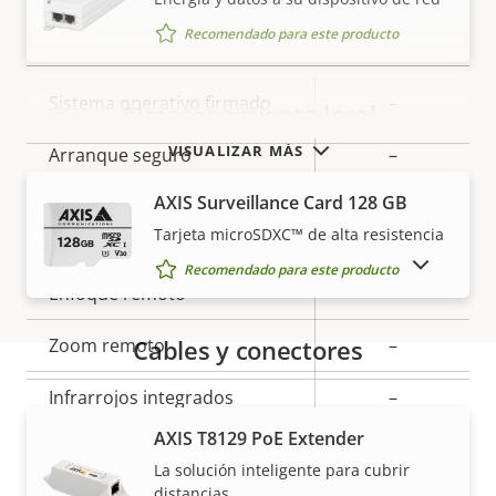
propiedad
propiedad
Seguridad
Recomendado para este producto
Descripción
Sistema operativo firmado
Valor de
–
Almacenamiento local
de
la
VISUALIZAR MÁS
Arranque seguro
–
propiedad
propiedad
AXIS Surveillance Card 128 GB
General
Tarjeta microSDXC™ de alta resistencia
MOSTRAR PRODUCTOS DESCATALOGADOS
Recomendado para este producto
Descripción
Enfoque remoto
Valor de
–
de
la
Zoom remoto
Cables y conectores
–
propiedad
propiedad
Infrarrojos integrados
–
Garantía
AXIS T8129 PoE Extender
OptimizedIR
–
La solución inteligente para cubrir
distancias