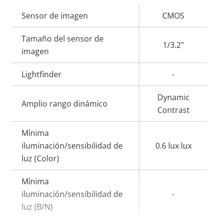
Descripción
Sensor de imagen
Valor de
CMOS
de
la
Tamaño del sensor de
propiedad
propiedad
1/3.2"
imagen
Lightfinder
-
Dynamic
Amplio rango dinámico
Contrast
Mínima
iluminación/sensibilidad de
0.6 lux lux
luz (Color)
Mínima
iluminación/sensibilidad de
-
luz (B/N)