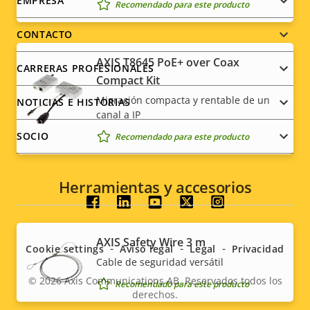
Footer
EMPRESA
Recomendado para este producto
menu
CONTACTO
AXIS T8645 PoE+ over Coax
CARRERAS PROFESIONALES
Compact Kit
Migración compacta y rentable de un
NOTICIAS E HISTORIAS
canal a IP
SOCIO
Recomendado para este producto
Herramientas y accesorios
Social
menu
AXIS Safety Wire 3 m
Cookie settings
Aviso legal
Legal
Privacidad
Cable de seguridad versátil
© 2026
Axis Communications AB. Reservados todos los
Recomendado para este producto
derechos.
Legal