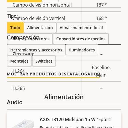
Campo de visión horizontal
187 °
propiedad
propiedad
Tipo:
Campo de visión vertical
168 °
Todo
Alimentación
Almacenamiento local
Compresión
Cables y conectores
Convertidores de medios
Herramientas y accesorios
Iluminadores
Descripción
Zipstream
Valor de
–
Montajes
de
Switches
la
Baseline,
propiedad
propiedad
H.264
MOSTRAR PRODUCTOS DESCATALOGADOS
Main
H.265
–
Alimentación
Audio
Descripción
Compatibilidad de audio
Valor de
–
AXIS T8120 Midspan 15 W 1-port
de
la
Energía y datos a su dispositivo de red