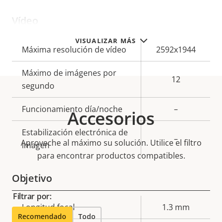
Vídeo
VISUALIZAR MÁS
Descripción
Máxima resolución de vídeo
Valor de
2592x1944
de
la
Máximo de imágenes por
propiedad
propiedad
12
segundo
Funcionamiento día/noche
–
Accesorios
Estabilización electrónica de
–
Aproveche al máximo su solución. Utilice el filtro
imagen
para encontrar productos compatibles.
Objetivo
Filtrar por:
Descripción
Longitud focal
Valor de
1.3 mm
Recomendado
Todo
de
la