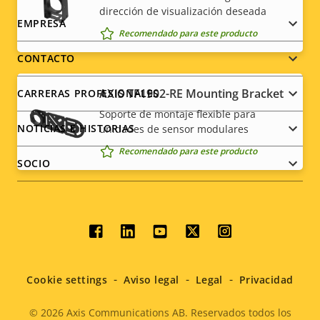
dirección de visualización deseada
Footer
EMPRESA
Recomendado para este producto
menu
CONTACTO
AXIS TF1902-RE Mounting Bracket
CARRERAS PROFESIONALES
Soporte de montaje flexible para
NOTICIAS E HISTORIAS
unidades de sensor modulares
Recomendado para este producto
SOCIO
Social
menu
Cookie settings
Aviso legal
Legal
Privacidad
© 2026
Axis Communications AB. Reservados todos los