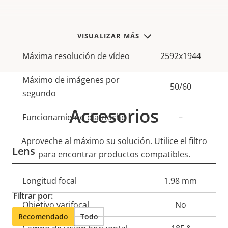
Video
VISUALIZAR MÁS
Descripción
Máxima resolución de vídeo
Valor de
2592x1944
de
la
Máximo de imágenes por
propiedad
propiedad
50/60
segundo
Accesorios
Funcionamiento día/noche
–
Aproveche al máximo su solución. Utilice el filtro
Lens
para encontrar productos compatibles.
Descripción
Longitud focal
Valor de
1.98 mm
de
la
Filtrar por:
Objetivo varifocal
No
propiedad
propiedad
Recomendado
Todo