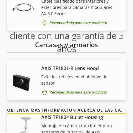
Cable clasificado para interiores y
exteriores para cámaras modulares
AXIS F Series
Más tranquilidad para el
Recomendado para este producto
cliente con una garantía de 5
Carcasas y armarios
años
Nuestra nueva garantía de 5 años brinda a nuestros
AXIS TF1801-R Lens Hood
clientes años de uso sin preocupaciones y un
Evite los reflejos en el objetivo del
control de los costes. Y no hay sorpresas ocultas en
sensor
la factura, lo que prometemos es exactamente lo
Recomendado para este producto
que recibe.
OBTENGA MÁS INFORMACIÓN ACERCA DE LAS GARANTÍAS DE AXIS
AXIS TF1804 Bullet Housing
Montaje de cámara tipo bullet para
sensores de la serie F de AXIS