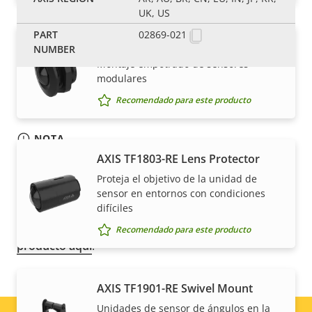
UK, US
02869-021
AXIS TF1203-RE Recessed Mount
Montaje empotrado de sensores
modulares
Recomendado para este producto
NOTA
AXIS TF1803-RE Lens Protector
Los productos de Axis pueden estar sujetos a las
regulaciones de control de exportaciones de EE. UU.
Proteja el objetivo de la unidad de
y la UE, entre otras legislaciones nacionales de
sensor en entornos con condiciones
difíciles
control de exportaciones. Encuentre
información
sobre el cumplimiento de las exportaciones de su
Recomendado para este producto
producto aquí
.
AXIS TF1901-RE Swivel Mount
Unidades de sensor de ángulos en la