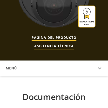
GARANTÍA DE
5 AÑO
PÁGINA DEL PRODUCTO
ASISTENCIA TÉCNICA
MENÚ
DOCUMENTACIÓN
Documentación