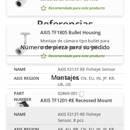
Recomendado para este producto
Referencias
AXIS TF1805 Bullet Housing
Montaje de cámara tipo bullet para
Número de pieza para su pedido
sensores de la serie F de AXIS
Recomendado para este producto
AXIS F2137-RE Fisheye Sensor
Montajes
AR, AU, BR, CN, EU, IN, JP, KR,
UK, US
02869-001
AXIS TF1201-RE Recessed Mount
Montaje empotrado de unidades de
AXIS F2137-RE Fisheye
sensor modulares
Sensor, 8 pcs
Recomendado para este producto
AR, AU, BR, CN, EU, IN, JP, KR,