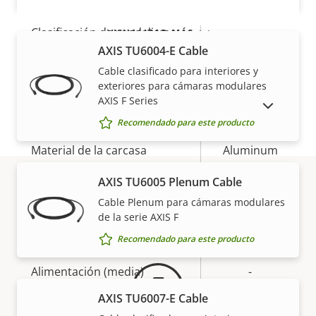
Clasificación de vandalismo
-
VISUALIZAR MÁS
AXIS TU6004-E Cable
Back: SMA
Cable clasificado para interiores y
Entrada del cable
Connector
exteriores para cámaras modulares
AXIS F Series
MOSTRAR PRODUCTOS DESCATALOGADOS
Diseñado para repintar
–
Recomendado para este producto
Material de la carcasa
Aluminum
AXIS TU6005 Plenum Cable
Power
Cable Plenum para cámaras modulares
Garantía
de la serie AXIS F
Descripción
Potencia (máxima)
Valor de
-
Recomendado para este producto
de
la
Alimentación (media)
-
propiedad
propiedad
AXIS TU6007-E Cable