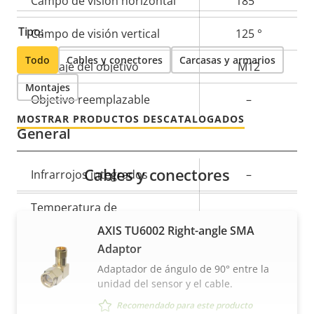
Campo de visión horizontal
185 °
Tipo:
Campo de visión vertical
125 °
Todo
Cables y conectores
Carcasas y armarios
Montaje del objetivo
M12
Montajes
Objetivo reemplazable
–
MOSTRAR PRODUCTOS DESCATALOGADOS
General
Cables y conectores
Descripción
Infrarrojos integrados
Valor de
–
de
la
Temperatura de
propiedad
propiedad
-40 to 60 °C
funcionamiento
AXIS TU6002 Right-angle SMA
Adaptor
Sí
Preparada para exterior
Adaptador de ángulo de 90° entre la
unidad del sensor y el cable.
IP66, IP67,
Clasificación IP
Recomendado para este producto
IP6K9K