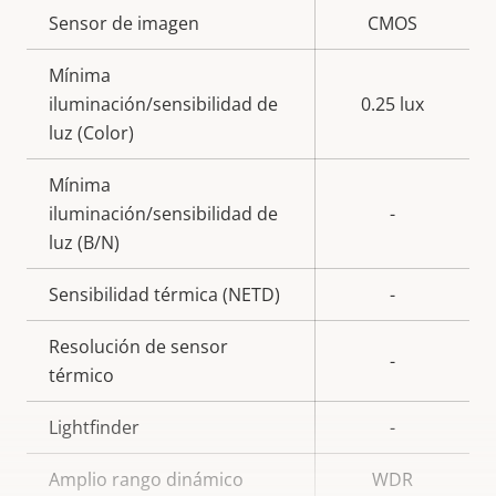
Descripción
Sensor de imagen
Valor de
CMOS
de
la
Mínima
propiedad
propiedad
iluminación/sensibilidad de
0.25 lux
luz (Color)
Mínima
iluminación/sensibilidad de
-
luz (B/N)
Sensibilidad térmica (NETD)
-
Resolución de sensor
-
térmico
Lightfinder
-
Amplio rango dinámico
WDR