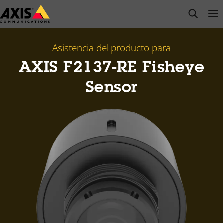
Saltar
open s
Op
Clo
al
contenido
principal
Asistencia del producto para
AXIS F2137-RE Fisheye
Sensor​