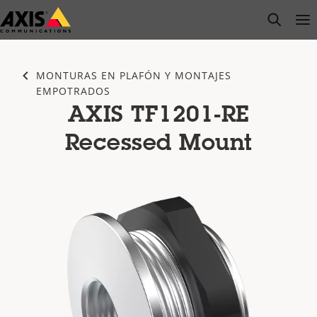
Saltar
open s
Op
Clo
al
contenido
principal
MONTURAS EN PLAFÓN Y MONTAJES
EMPOTRADOS
AXIS TF1201-RE
Recessed Mount