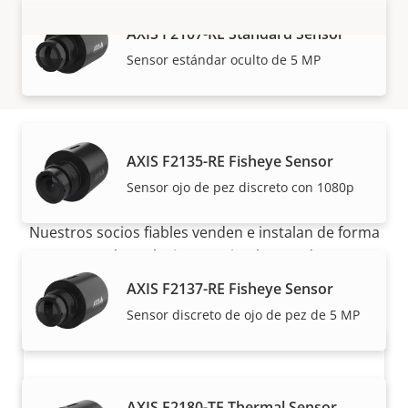
AXIS F2107-RE Standard Sensor
VISUALIZAR MÁS
Sensor estándar oculto de 5 MP
AXIS F2135-RE Fisheye Sensor
Cómo comprar
Sensor ojo de pez discreto con 1080p
Nuestros socios fiables venden e instalan de forma
experta las soluciones Axis y los productos
individuales.
AXIS F2137-RE Fisheye Sensor​
Sensor discreto de ojo de pez de 5 MP
AXIS F2180-TE Thermal Sensor