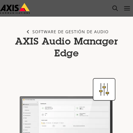
Saltar
open s
Op
Clo
al
contenido
principal
SOFTWARE DE GESTIÓN DE AUDIO
AXIS Audio Manager
Edge