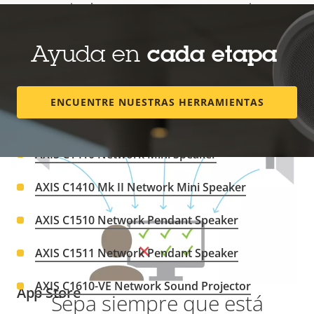
emergencia y buscapersonas, se entregue siempre
AXIS C1210-E Network Ceiling Speaker
de forma temprana.
Ayuda en
cada etapa
AXIS C1211-E Network Ceiling Speaker
AXIS C1310-E Network Horn Speaker
ENCUENTRE NUESTRAS HERRAMIENTAS
AXIS C1310-E Mk II Network Horn Speaker
AXIS C1410 Network Mini Speaker
AXIS C1410 Mk II Network Mini Speaker
Descargar
AXIS C1510 Network Pendant Speaker
AXIS C1511 Network Pendant Speaker
Aplicación AXIS Audio Manager Mobile en
AXIS C1610-VE Network Sound Projector
App Store
Sepa siempre que está