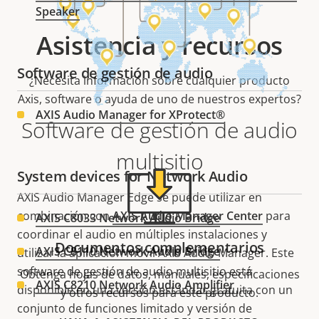
Speaker
Asistencia y recursos
Software de gestión de audio
¿Necesita información sobre cualquier producto
Axis, software o ayuda de uno de nuestros expertos?
AXIS Audio Manager for XProtect®
Software de gestión de audio
multisitio
System devices for Network Audio
AXIS Audio Manager Edge se puede utilizar en
combinación con
AXIS Audio Manager Center
para
AXIS C8033 Network Audio Bridge
coordinar el audio en múltiples instalaciones y
Documentos complementarios
AXIS C8110 Network Audio Bridge
utilizar la aplicación móvil AXIS Audio Manager. Este
software de gestión de audio multisitio está
Obtenga hojas de datos, manuales, especificaciones
AXIS C8210 Network Audio Amplifier
disponible en una versión estándar gratuita con un
y otros recursos para este producto.
conjunto de funciones limitado y versión de