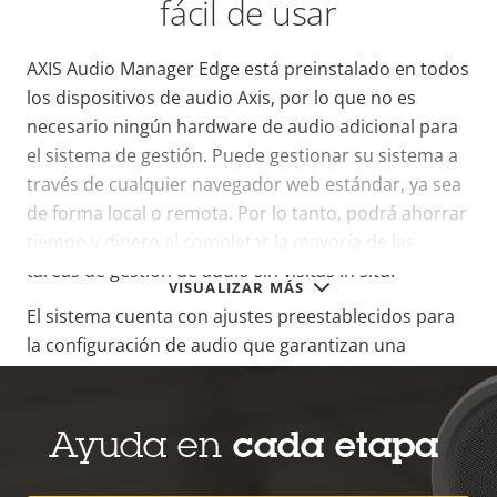
fácil de usar
AXIS Audio Manager Edge está preinstalado en todos
los dispositivos de audio Axis, por lo que no es
necesario ningún hardware de audio adicional para
el sistema de gestión. Puede gestionar su sistema a
través de cualquier navegador web estándar, ya sea
de forma local o remota. Por lo tanto, podrá ahorrar
tiempo y dinero al completar la mayoría de las
tareas de gestión de audio sin visitas in situ.
VISUALIZAR MÁS
El sistema cuenta con ajustes preestablecidos para
la configuración de audio que garantizan una
excelente calidad de sonido en la mayoría de los
entornos. Puede utilizar la función de arrastrar y
colocar para configurar fácilmente los altavoces y las
Ayuda en
cada etapa
zonas de audio. Y puede reconfigurarlos en tiempo
real, sin tiempo de inactividad. También hay