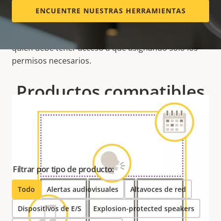
derechos de acceso separados para
ENCUENTRE NUESTRAS HERRAMIENTAS
administradores, administradores de contenido y
otros usuarios, lo que significa que usted controla
quién debe tener acceso a qué asignando solo los
permisos necesarios.
Productos compatibles
Personalice, mejore y añada funcionalidad a su
solución.
Filtrar por tipo de producto:
Todo
Alertas audiovisuales
Altavoces de red
Dispositivos de E/S
Explosion-protected speakers