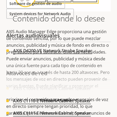
Software de gestión de audio
System devices for Network Audio
Contenido donde lo desee
AXIS Audio Manager Edge proporciona una gestión
Alertas audiovisuales
de contenido sencilla, por lo que puede mezclar
anuncios, publicidad y música de fondo en directo o
AXIS D4200-VE Network Strobe Speaker
pregrabados para satisfacer diversas necesidades.
Puede enviar anuncios, publicidad y música desde
una única fuente para cada tipo de contenido en
hasta 20 zonas a través de hasta 200 altavoces. Pero
Altavoces de red
los mensajes de voz en directo pueden provenir de
varias fuentes. Puede planificar y programar el
AXIS C1004-E Network Cabinet Speaker
contenido para una semana a la vez. Y puede
priorizar el contenido para que los mensajes de voz
VISUALIZAR MÁS
AXIS C1110-E Network Cabinet Speaker
en directo siempre tengan prioridad, lo que
garantiza que la información vital, como anuncios de
AXIS C1111-E Network Cabinet Speaker