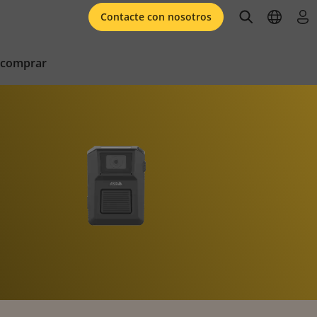
open searc
open l
ini
Contacte con nosotros
 comprar