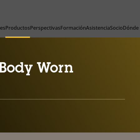
nes
Productos
Perspectivas
Formación
Asistencia
Socio
Dónde
Body Worn