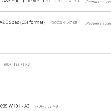
A&E Spec (Lite version)
(RTF) 38.45 KB
(Requiere acces
&E Spec (CSI format)
(DOCX) 41.47 KB
(Requiere acces
(PDF) 189.71 KB
AXIS W101 - A3
(PDF) 3.02 MB