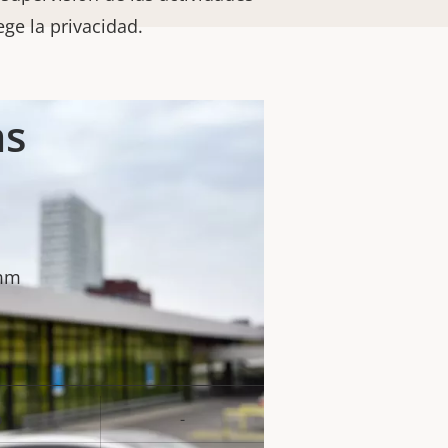
ge la privacidad.
as
 mm
o
-
or de