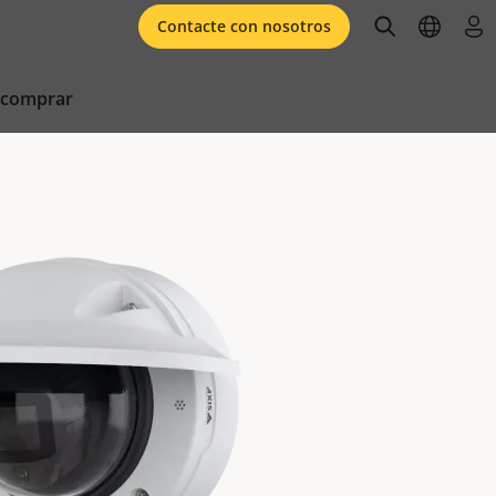
open searc
open l
ini
Contacte con nosotros
 comprar