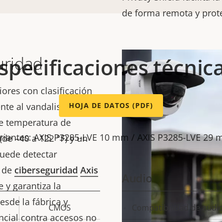
de forma remota y prote
uridad
specificaciones técnic
ores con clasificación
ente al vandalismo y a
HOJA DE DATOS (PDF)
de temperatura de
riantes: AXIS P3285-LVE 10 mm / AXIS P3285-LVE 29
de –40 a 122 °F) y un
puede detectar
a de
ciberseguridad
Axis
Audio
 y garantiza la
esde la fábrica y
CMOS
Compatibilidad de audi
Descripción
Val
ncial contra accesos no