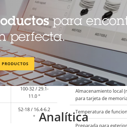
Sí
Axis Edge Vault
roductos
para encont
–
General
 perfecta.
Descripción
Enfoque remoto
Val
de
Zoom remoto
E PRODUCTOS
propiedad
prop
3.4 - 9.8 / 10.8 -
28.2 mm
Infrarrojos integrados
100-32 / 29.1-
Almacenamiento local (
11.0 °
para tarjeta de memori
52-18 / 16.4-6.2
Analítica
Temperatura de funcio
°
Preparada para exterio