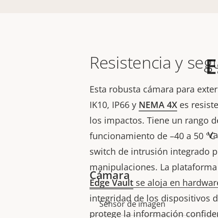
Resistencia y seg
E
Esta robusta cámara para exteri
IK10, IP66 y
NEMA 4X
es resist
los impactos. Tiene un rango 
Va
funcionamiento de –40 a 50 °C (
switch de intrusión integrado 
manipulaciones. La plataform
Cámara
Edge Vault
se aloja en hardware
integridad de los dispositivos d
Sensor de imagen
Descripción
Valor de
protege la información confide