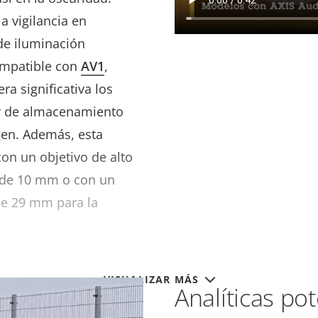
a vigilancia en
 de iluminación
mpatible con
AV1
,
a significativa los
 y de almacenamiento
agen. Además, esta
on un objetivo de alto
z de 10 mm o con un
 de 29 mm para la
VISUALIZAR MÁS
Analíticas po