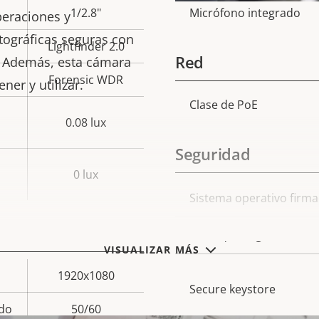
de
1/2.8"
Micrófono integrado
peraciones y
propiedad
prop
tográficas seguras con
Lightfinder 2.0
Red
3. Además, esta cámara
Forensic WDR
ner y utilizar.
Clase de PoE
Descripción
Val
0.08 lux
de
Seguridad
propiedad
prop
0 lux
Descripción
Sistema operativo firm
Val
de
Arranque seguro
propiedad
prop
VISUALIZAR MÁS
1920x1080
Secure keystore
do
50/60