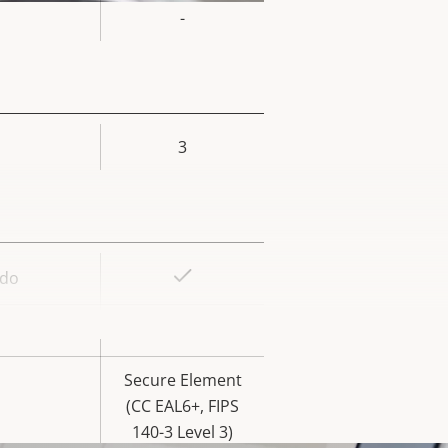
la
-
iedad
3
or de
la
iedad
Sí
ado
or de
la
Sí
iedad
Secure Element
(CC EAL6+, FIPS
140-3 Level 3)