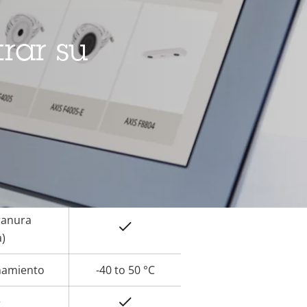
Sí
rar su
Sí
or de
la
Sí
iedad
Sí
ranura
Sí
a)
namiento
-40 to 50 °C
Sí
r