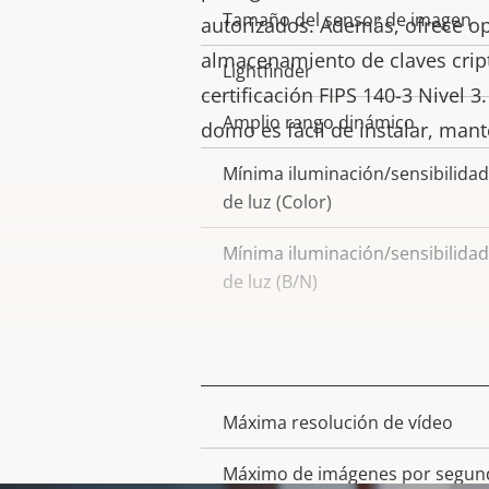
de
la
Tamaño del sensor de imagen
autorizados. Además, ofrece o
propiedad
propiedad
almacenamiento de claves crip
Lightfinder
certificación FIPS 140-3 Nivel 
Amplio rango dinámico
domo es fácil de instalar, mante
Mínima iluminación/sensibilidad
de luz (Color)
Mínima iluminación/sensibilidad
de luz (B/N)
Vídeo
Máxima resolución de vídeo
Descripción
Valor de
de
la
Máximo de imágenes por segun