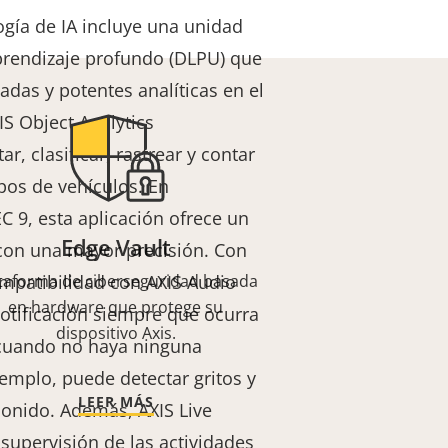
gía de IA incluye una unidad
rendizaje profundo (DLPU) que
adas y potentes analíticas en el
S Object Analytics
r, clasificar, rastrear y contar
ipos de vehículos. En
 9, esta aplicación ofrece un
Edge Vault
on una mayor precisión. Con
mpatibilidad con AXIS Audio
taforma de ciberseguridad basada
en hardware que protege su
notificación siempre que ocurra
dispositivo Axis.
 cuando no haya ninguna
jemplo, puede detectar gritos y
LEER MÁS
 sonido. Además,
AXIS Live
a supervisión de las actividades