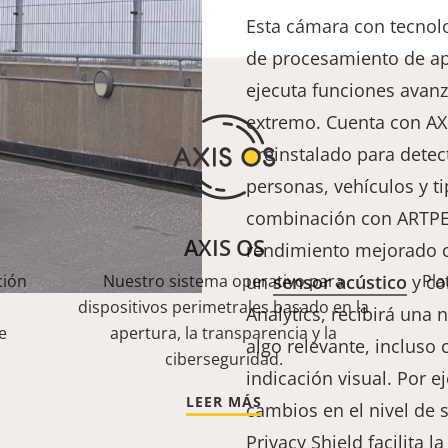
Esta cámara con tecnolo
de procesamiento de ap
ejecuta funciones avanz
extremo. Cuenta con AXI
preinstalado para detecta
personas, vehículos y t
combinación con ARTPEC
AXIS OS
rendimiento mejorado c
ción
Nuestro sistema operativo para
un
sensor acústico
y co
Pla
dispositivos perimetrales basado en la
Analytics, recibirá una 
e
apertura, la transparencia y la
algo relevante, incluso
ciberseguridad.
indicación visual. Por e
LEER MÁS
cambios en el nivel de
Privacy Shield
facilita l