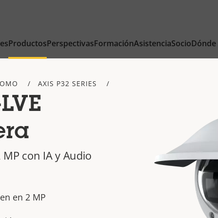
nes
Productos
Perspectivas
Formación
Asistencia
Socio
Dónde
DOMO
AXIS P32 SERIES
-LVE
era
 MP con IA y Audio
gen en 2 MP