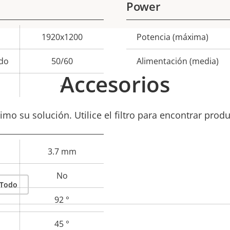
Power
1920x1200
Potencia (máxima)
Descripción
Val
de
do
50/60
Alimentación (media)
propiedad
prop
Accesorios
–
mo su solución. Utilice el filtro para encontrar prod
3.7 mm
No
Todo
92 °
45 °