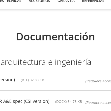
ES TÉCNICAS
ACCESORIOS
GARANTÍA
REFERENCIAS
Documentación
 arquitectura e ingeniería
version)
(RTF) 32.83 KB
(Requiere acces
A&E spec (CSI version)
(DOCX) 34.78 KB
(Requiere acces