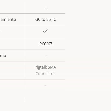
–
or de
la
namiento
-30 to 55 °C
iedad
Sí
r
IP66/67
ismo
-
Pigtail: SMA
Connector
–
Aluminum