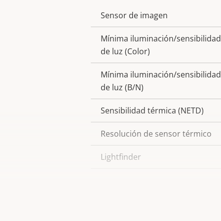
Sensor de imagen
Descripción
Valor de
de
la
Mínima iluminación/sensibilidad
propiedad
propiedad
de luz (Color)
Mínima iluminación/sensibilidad
de luz (B/N)
Sensibilidad térmica (NETD)
Resolución de sensor térmico
Lightfinder
Amplio rango dinámico