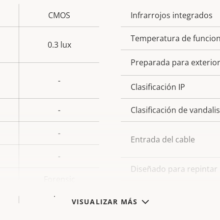
CMOS
Infrarrojos integrados
Descripción
Val
de
Temperatura de funcio
0.3 lux
propiedad
prop
Preparada para exterio
-
Clasificación IP
-
Clasificación de vandal
-
Entrada del cable
-
Diseñado para repintar
Forensic
Capture
Material de la carcasa
VISUALIZAR MÁS