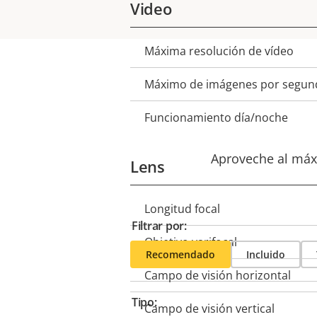
Video
Máxima resolución de vídeo
Descripción
Valor de
de
la
Máximo de imágenes por segun
propiedad
propiedad
Funcionamiento día/noche
Aproveche al máxi
Lens
Longitud focal
Descripción
Valor de
Filtrar por:
de
la
Objetivo varifocal
propiedad
Recomendado
propiedad
Incluido
Campo de visión horizontal
Tipo:
Campo de visión vertical