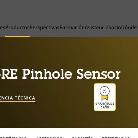
nes
Productos
Perspectivas
Formación
Asistencia
Socio
Dónde
RE Pinhole Sensor
ENCIA TÉCNICA
GARANTÍA DE
5 AÑO