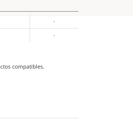
-
or de
la
-
iedad
uctos compatibles.