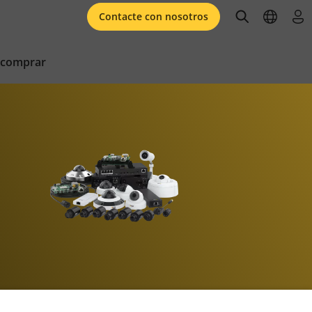
open searc
open l
ini
Contacte con nosotros
 comprar