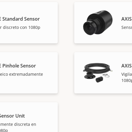
E Standard Sensor
AXIS
r discreto con 1080p
Senso
E Pinhole Sensor
AXIS
peico extremadamente
Vigil
1080
Sensor Unit
amente discreta en
080p