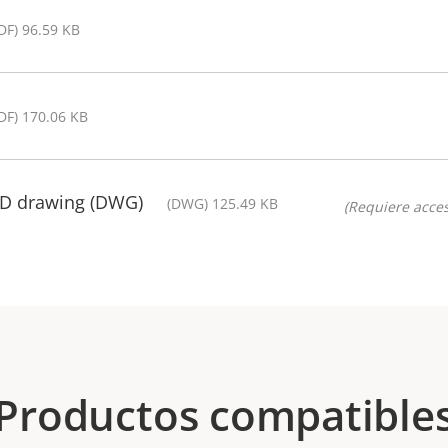
DF) 96.59 KB
DF) 170.06 KB
AD drawing (DWG)
(DWG) 125.49 KB
(Requiere acces
Productos compatible