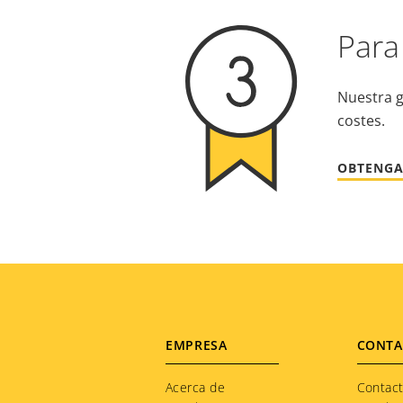
Para
Nuestra g
costes.
OBTENGA
Footer
EMPRESA
CONTA
menu
Acerca de
Contac