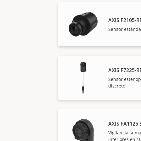
AXIS F2105-R
Sensor estánda
AXIS F7225-R
Sensor esteno
discreto
AXIS FA1125 
Vigilancia sum
interiores en 1