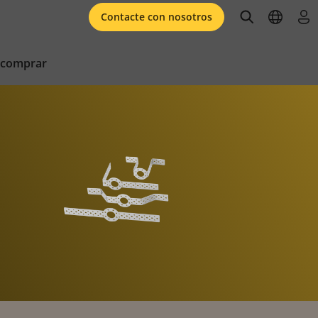
open searc
open l
ini
Contacte con nosotros
 comprar