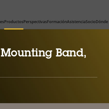
nes
Productos
Perspectivas
Formación
Asistencia
Socio
Dónde
 Mounting Band,