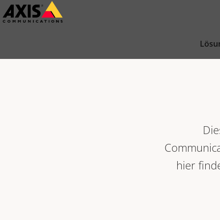
Zum
Hauptinhalt
springen
Lösu
Die
Communicat
hier find