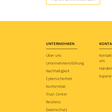
Kasachstan
Katar
Kenia
Kirgisien
Kolumbien
Korea
Footer
UNTERNEHMEN
KONTA
Kroatien
menu
Über uns
Kontakt
Kuwait
uns
Unternehmensführung
Lettland
Händle
Nachhaltigkeit
Liechtenstein
Experie
Cybersicherheit
Litauen
Konformität
Luxemburg
Trust Center
Malaysia
Resilienz
Martinique
Datenschutz