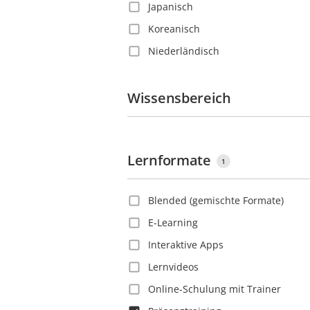
Japanisch
Dominica
Koreanisch
Dominikanische Republik
Niederländisch
Dänemark
Polnisch
Ecuador
Portugiesisch
Wissensbereich
El Salvador
Rumänisch
Estland
Russisch
Finnland
Lernformate
Schwedisch
Frankreich
1
Slowakisch
Französisch-Guayana
Blended (gemischte Formate)
Spanisch
Georgien
E-Learning
Thailändisch
Ghana
Interaktive Apps
Tschechisch
Grenada
Lernvideos
Türkisch
Großbritannien
Online-Schulung mit Trainer
Vietnamesisch
Guadeloupe