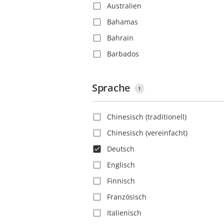
Australien
Bahamas
Bahrain
Barbados
Belgien
Belize
Sprache
1
Bolivien
Chinesisch (traditionell)
Bosnien und Herzegowina
Chinesisch (vereinfacht)
Brasilien
Deutsch
Bulgarien
Englisch
Chile
Finnisch
China
Französisch
Costa Rica
Italienisch
Deutschland