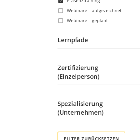
Präsenztraining
Guatemala
Webinare – aufgezeichnet
Guyana
Webinare – geplant
Haiti
Honduras
Lernpfade
Hongkong
Indien
Indonesien
Zertifizierung
Irland
(Einzelperson)
Italien
Jamaika
Spezialisierung
Japan
(Unternehmen)
Jungferninseln
Kaimaninseln
Kanada