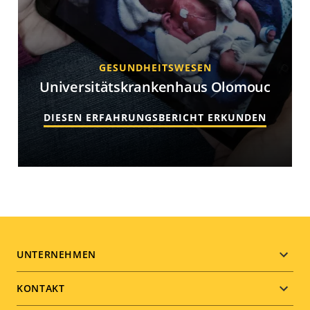
GESUNDHEITSWESEN
Universitätskrankenhaus Olomouc
DIESEN ERFAHRUNGSBERICHT ERKUNDEN
Footer
UNTERNEHMEN
menu
KONTAKT