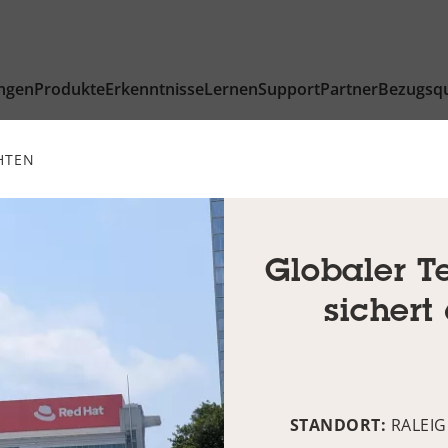
ngen
Produkte
Erkenntnisse
Lernen
Support
Partner
Bezugsqu
HTEN
Globaler T
sichert
STANDORT:
RALEIG