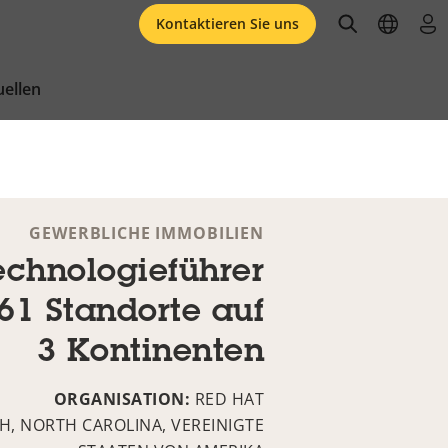
open searc
open l
an
Kontaktieren Sie uns
ellen
GEWERBLICHE IMMOBILIEN
echnologieführer
 61 Standorte auf
3 Kontinenten
ORGANISATION:
RED HAT
H, NORTH CAROLINA, VEREINIGTE