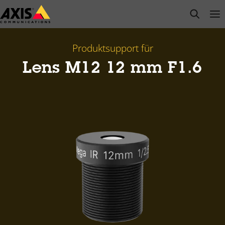
Zum
open s
Op
Clo
Hauptinhalt
springen
Produktsupport für
Lens M12 12 mm F1.6