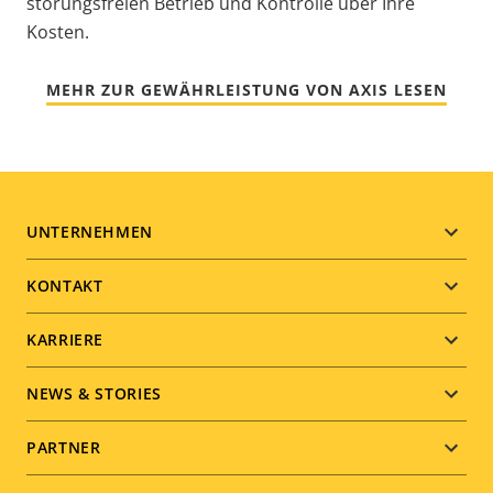
störungsfreien Betrieb und Kontrolle über Ihre
Kosten.
MEHR ZUR GEWÄHRLEISTUNG VON AXIS LESEN
Footer
UNTERNEHMEN
menu
KONTAKT
KARRIERE
NEWS & STORIES
PARTNER