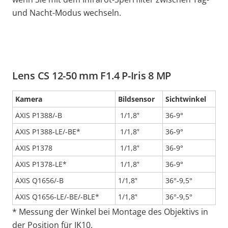
und Nacht-Modus wechseln.
Lens CS 12-50 mm F1.4 P-Iris 8 MP
Kamera
Bildsensor
Sichtwinkel
AXIS P1388/-B
1/1,8’'
36-9°
AXIS P1388-LE/-BE*
1/1,8’'
36-9°
AXIS P1378
1/1,8’'
36-9°
AXIS P1378-LE*
1/1,8’'
36-9°
AXIS Q1656/-B
1/1,8’'
36°-9,5°
AXIS Q1656-LE/-BE/-BLE*
1/1,8’'
36°-9,5°
* Messung der Winkel bei Montage des Objektivs in
der Position für IK10.