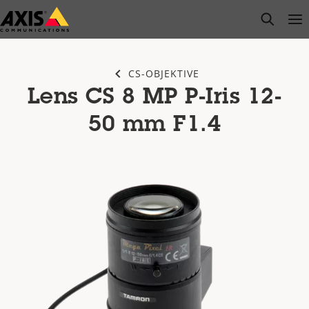
Zum
open s
Op
Clo
Hauptinhalt
springen
CS-OBJEKTIVE
Lens CS 8 MP P-Iris 12-
50 mm F1.4