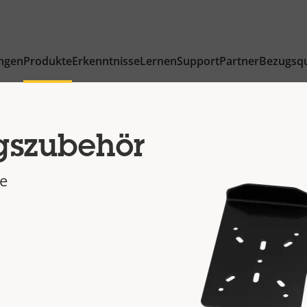
ngen
Produkte
Erkenntnisse
Lernen
Support
Partner
Bezugsqu
gszubehör
re