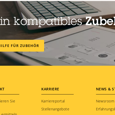
ein kompatibles
Zubeh
HILFE FÜR ZUBEHÖR
KT
KARRIERE
NEWS & S
ieren Sie
Karriereportal
Newsroom
Stellenangebote
Erfahrungs
 ermitteln