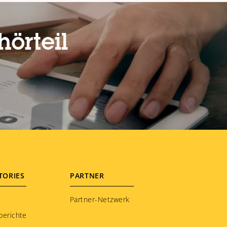
örteil
TORIES
PARTNER
Partner-Netzwerk
berichte