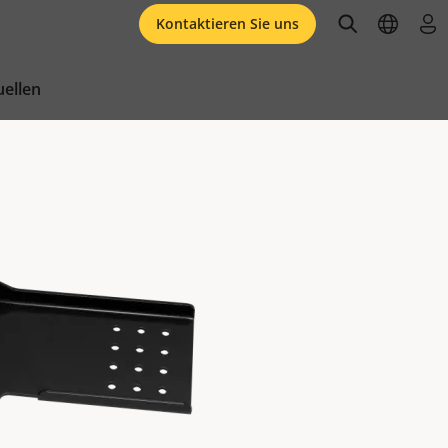
open searc
open l
an
Kontaktieren Sie uns
ellen