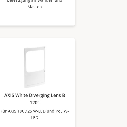
Befestigung an Wänden und
Masten
AXIS White Diverging Lens B
120°
Für AXIS T90D25 W-LED und PoE W-
LED