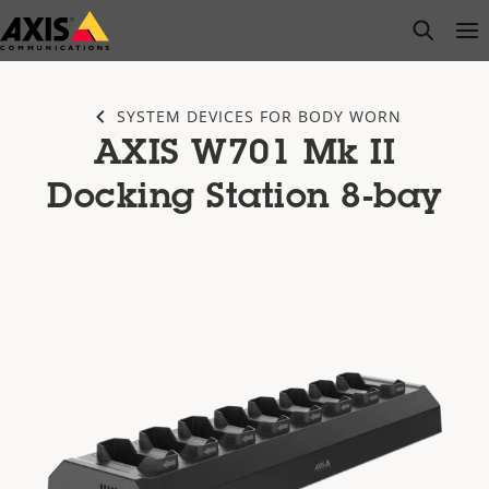
Zum
open s
Op
Clo
Hauptinhalt
springen
SYSTEM DEVICES FOR BODY WORN
AXIS W701 Mk II
Docking Station 8-bay