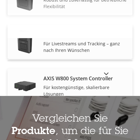
Flexibilität
AXIS W120 Body Worn Camera
MEHR ANZEIGEN
Für Livestreams und Tracking – ganz
nach Ihren Wünschen
AUSLAUFPRODUKTE ANZEIGEN
AXIS W800 System Controller
Für kostengünstige, skalierbare
Lösungen
Vergleichen Sie
Produkte
, um die für Sie