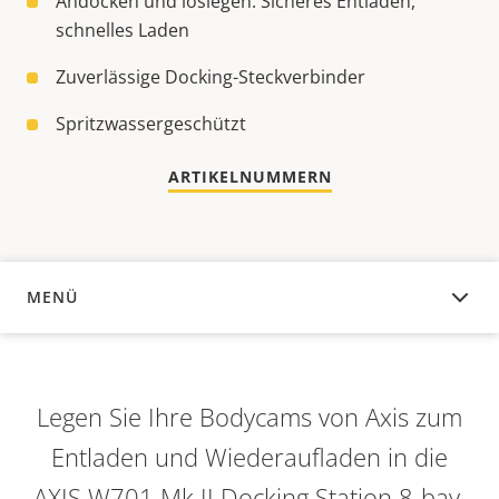
Andocken und loslegen: Sicheres Entladen,
schnelles Laden
Zuverlässige Docking-Steckverbinder
Spritzwassergeschützt
ARTIKELNUMMERN
MENÜ
ÜBERSICHT
Legen Sie Ihre Bodycams von Axis zum
Entladen und Wiederaufladen in die
AXIS W701 Mk II Docking Station 8-bay,