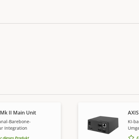
Mk II Main Unit
AXIS
Kanal-Barebone-
KI-ba
r Integration
Umge
r dieses Produkt
E