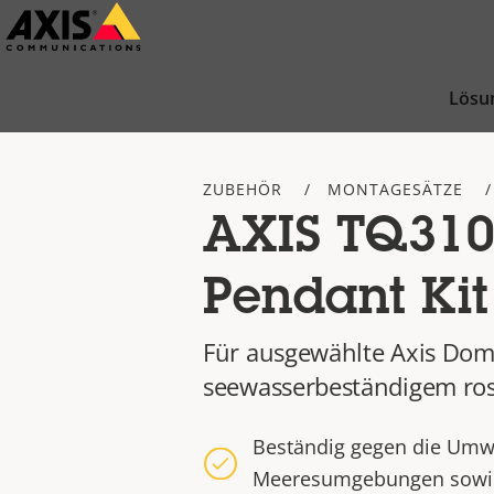
Zum
Hauptinhalt
springen
Lösu
ZUBEHÖR
MONTAGESÄTZE
AXIS TQ310
Pendant Kit
Für ausgewählte Axis Do
seewasserbeständigem ros
Beständig gegen die Umwe
Meeresumgebungen sowie