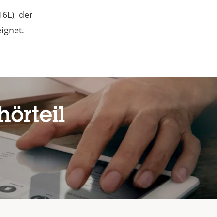
6L), der
ignet.
örteil