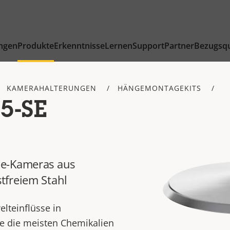
ngen
Produkte
Erkenntnisse
Lernen
Support
Partner
Bezugsqu
KAMERAHALTERUNGEN
HÄNGEMONTAGEKITS
5-SE
me-Kameras aus
tfreiem Stahl
lteinflüsse in
 die meisten Chemikalien