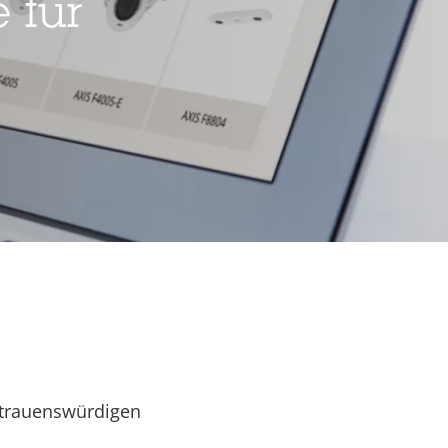
 für
rtrauenswürdigen