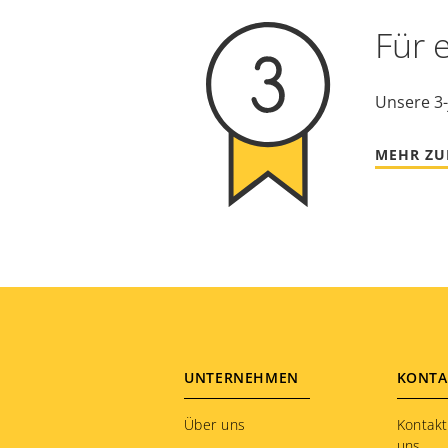
Für 
Unsere 3-
MEHR ZU
Footer
UNTERNEHMEN
KONTA
menu
Über uns
Kontakt
uns