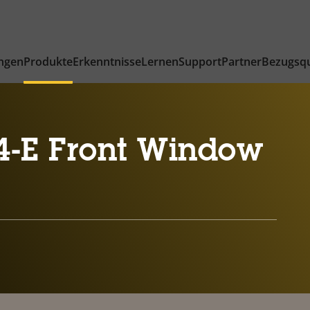
ngen
Produkte
Erkenntnisse
Lernen
Support
Partner
Bezugsqu
4-E Front Window