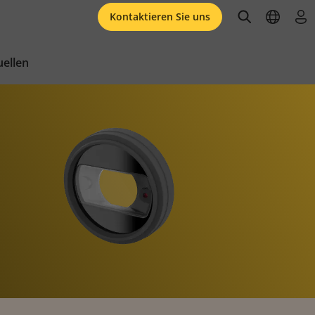
open searc
open l
an
Kontaktieren Sie uns
ellen