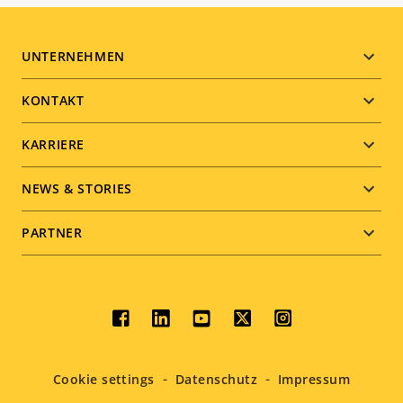
Footer
UNTERNEHMEN
menu
KONTAKT
KARRIERE
NEWS & STORIES
PARTNER
Social
menu
Cookie settings
Datenschutz
Impressum