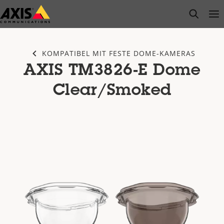
Zum
open s
Op
Clo
Hauptinhalt
springen
KOMPATIBEL MIT FESTE DOME-KAMERAS
AXIS TM3826-E Dome
Clear/Smoked