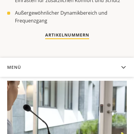
Einrasten für zusätzlichen Komfort und Schutz
Außergewöhnlicher Dynamikbereich und
Frequenzgang
ARTIKELNUMMERN
MENÜ
ÜBERSICHT