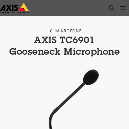
Zum
open s
Op
Clo
Hauptinhalt
springen
MIKROFONE
AXIS TC6901
Gooseneck Microphone