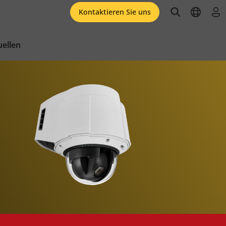
open searc
open l
an
Kontaktieren Sie uns
ellen