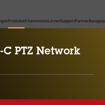
ngen
Produkte
Erkenntnisse
Lernen
Support
Partner
Bezugsqu
-C PTZ Network