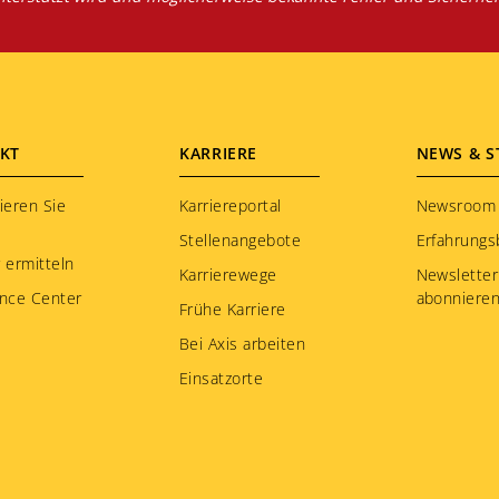
KT
KARRIERE
NEWS & S
ieren Sie
Karriereportal
Newsroom
Stellenangebote
Erfahrungs
 ermitteln
Karrierewege
Newsletter
nce Center
abonniere
Frühe Karriere
Bei Axis arbeiten
Einsatzorte