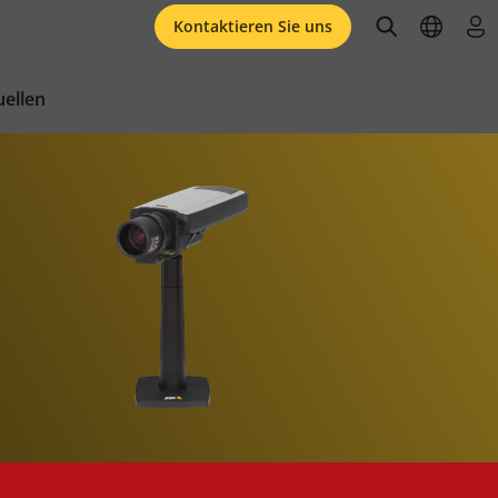
open searc
open l
an
Kontaktieren Sie uns
ellen