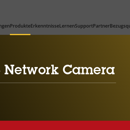
ngen
Produkte
Erkenntnisse
Lernen
Support
Partner
Bezugsqu
 Network Camera