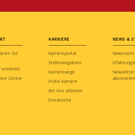
KT
KARRIERE
NEWS & S
ieren Sie
Karriereportal
Newsroom
Stellenangebote
Erfahrungs
 ermitteln
Karrierewege
Newsletter
nce Center
abonniere
Frühe Karriere
Bei Axis arbeiten
Einsatzorte