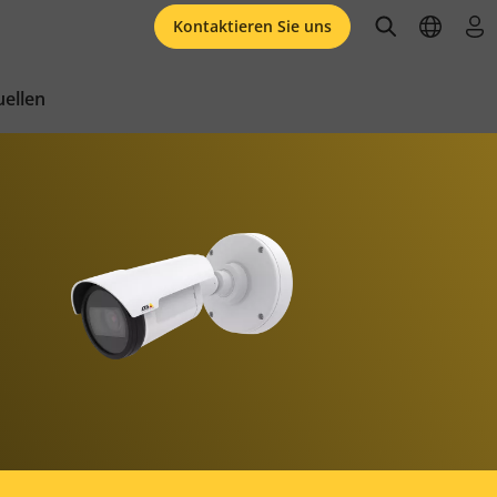
open searc
open l
an
Kontaktieren Sie uns
ellen