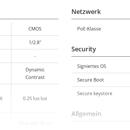
Netzwerk
CMOS
PoE-Klasse
Eigentumswert
Eigentumsbeschreib
1/2.8"
Security
-
Signiertes OS
Eigentumsbeschreib
Dynamic
Contrast
Secure Boot
Secure keystore
it
0.25 lux lux
Allgemein
0 lux with IR on
it