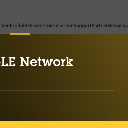
ngen
Produkte
Erkenntnisse
Lernen
Support
Partner
Bezugsqu
-LE Network