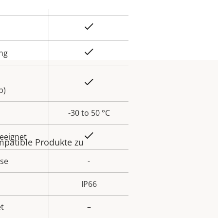
Ja
ung
Eigentumswert
Ja
Ja
ung
Ja
b)
-30 to 50 °C
Ja
eeignet
mpatible Produkte zu
sse
-
IP66
t
–