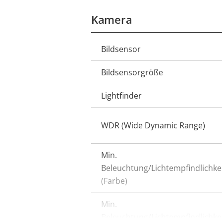
Kamera
Bildsensor
Eigentumsbeschreibung
Bildsensorgröße
Lightfinder
WDR (Wide Dynamic Range)
Min.
Beleuchtung/Lichtempfindlichke
(Farbe)
Min.
Beleuchtung/Lichtempfindlichke