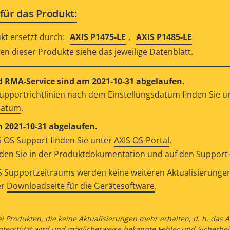
für das Produkt:
,
kt ersetzt durch:
AXIS P1475-LE
AXIS P1485-LE
n dieser Produkte siehe das jeweilige Datenblatt.
 RMA-Service sind am 2021-10-31 abgelaufen.
upportrichtlinien nach dem Einstellungsdatum finden Sie u
datum
.
m 2021-10-31 abgelaufen.
 OS Support finden Sie unter
AXIS OS-Portal
.
en Sie in der Produktdokumentation und auf den Support-S
 Supportzeitraums werden keine weiteren Aktualisierungen v
er
Downloadseite für die Gerätesoftware
.
ei Produkten, die keine Aktualisierungen mehr erhalten, d. h. das
nterstützt wird und möglicherweise bekannte Fehler und Sicherhei