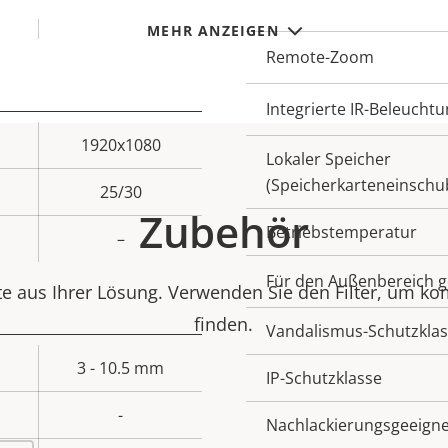
lux
Eigentumsbeschreib
Remote-Fokus
MEHR ANZEIGEN
Remote-Zoom
Integrierte IR-Beleucht
1920x1080
Eigentumswert
Lokaler Speicher
(Speicherkarteneinschu
25/30
Zubehör
Betriebstemperatur
–
Für den Außenbereich g
e aus Ihrer Lösung. Verwenden Sie den Filter, um ko
finden.
Vandalismus-Schutzkla
3 - 10.5 mm
Eigentumswert
IP-Schutzklasse
-
Nachlackierungsgeeigne