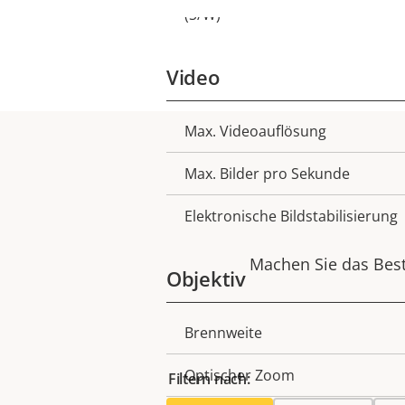
(S/W)
Video
Max. Videoauflösung
Eigentumsbeschreibung
Max. Bilder pro Sekunde
Elektronische Bildstabilisierung
Machen Sie das Best
Objektiv
Brennweite
Eigentumsbeschreibung
Optischer Zoom
Filtern nach: