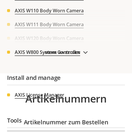
AXIS W110 Body Worn Camera
AXIS W111 Body Worn Camera
AXIS W120 Body Worn Camera
AXIS W800 System Controller
MEHR ANZEIGEN
Install and manage
AXIS License Manager
Artikelnummern
Tools
Artikelnummer zum Bestellen