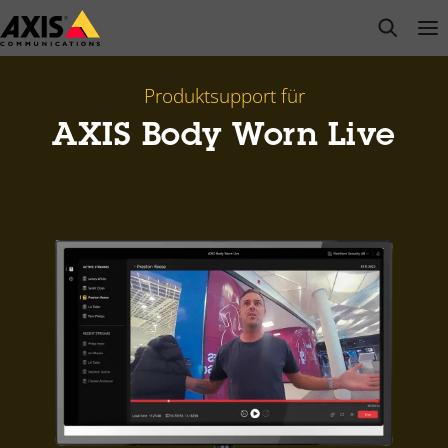
Zum
open s
Op
Clo
Hauptinhalt
springen
Produktsupport für
AXIS Body Worn Live