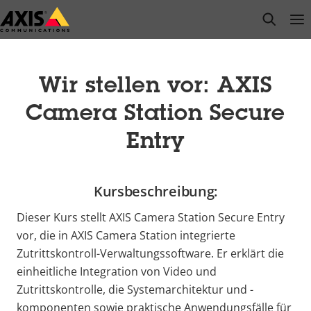
Zum
open s
Op
Clo
Hauptinhalt
springen
Wir stellen vor: AXIS
Camera Station Secure
Entry
Kursbeschreibung:
Dieser Kurs stellt AXIS Camera Station Secure Entry
vor, die in AXIS Camera Station integrierte
Zutrittskontroll-Verwaltungssoftware. Er erklärt die
einheitliche Integration von Video und
Zutrittskontrolle, die Systemarchitektur und -
komponenten sowie praktische Anwendungsfälle für