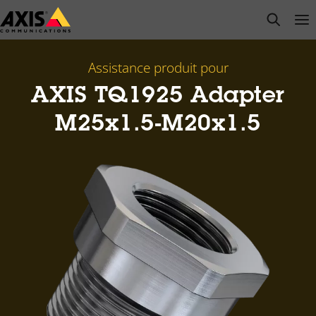
Passer
open s
Op
Clo
au
contenu
principal
Assistance produit pour
AXIS TQ1925 Adapter
M25x1.5-M20x1.5