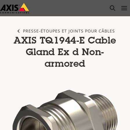
Passer
open s
Op
Clo
au
contenu
principal
PRESSE-ÉTOUPES ET JOINTS POUR CÂBLES
AXIS TQ1944-E Cable
Gland Ex d Non-
armored