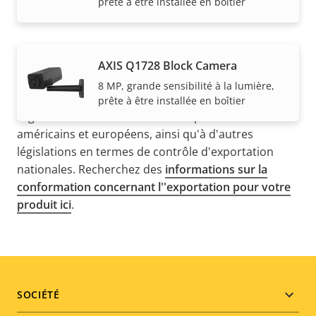
prête à être installée en boîtier
AXIS Q1728 Block Camera
REMARQUE
8 MP, grande sensibilité à la lumière,
Les produits Axis peuvent être soumis à de
prête à être installée en boîtier
réglementations de contrôle d'exportation
américains et européens, ainsi qu'à d'autres
législations en termes de contrôle d'exportation
nationales. Recherchez des
informations sur la
conformation concernant l''exportation pour votre
produit ici
.
Footer
SOCIÉTÉ