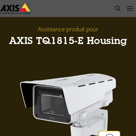
Passer
open s
Op
Clo
au
contenu
principal
Assistance produit pour
AXIS TQ1815-E Housing