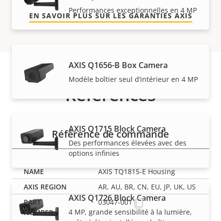
Performances exceptionnelles en 4 MP
EN SAVOIR PLUS SUR LES GARANTIES AXIS
AXIS Q1656-B Box Camera
Modèle boîtier seul d’intérieur en 4 MP
Références
AXIS Q1715 Block Camera
Référence de commande
Des performances élevées avec des
options infinies
AXIS TQ1815-E Housing
AR, AU, BR, CN, EU, JP, UK, US
AXIS Q1726 Block Camera
03047-001
4 MP, grande sensibilité à la lumière,