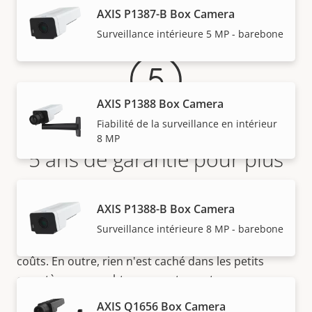
Garantie
AXIS P1387-B Box Camera
Surveillance intérieure 5 MP - barebone
AXIS P1388 Box Camera
Fiabilité de la surveillance en intérieur
8 MP
5 ans de garantie pour plus
de tranquillité d'esprit
AXIS P1388-B Box Camera
Notre nouvelle garantie de 5 ans offre des années de
Surveillance intérieure 8 MP - barebone
propriété sans problème et permet de contrôler les
coûts. En outre, rien n'est caché dans les petits
caractères, vous obtenez exactement ce que nous
promettons.
AXIS Q1656 Box Camera