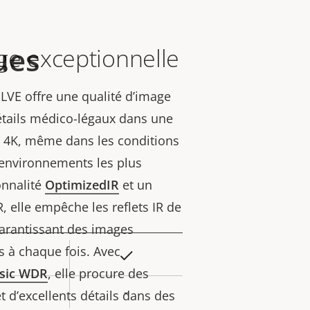
ues
ge exceptionnelle
LVE offre une qualité d’image
étails médico-légaux dans une
e 4K, même dans les conditions
 environnements les plus
ionnalité
OptimizedIR
et un
, elle empêche les reflets IR de
 garantissant des images
es à chaque fois. Avec
Oui
eur
sic
WDR
, elle procure des
la
–
t d’excellents détails dans des
iété