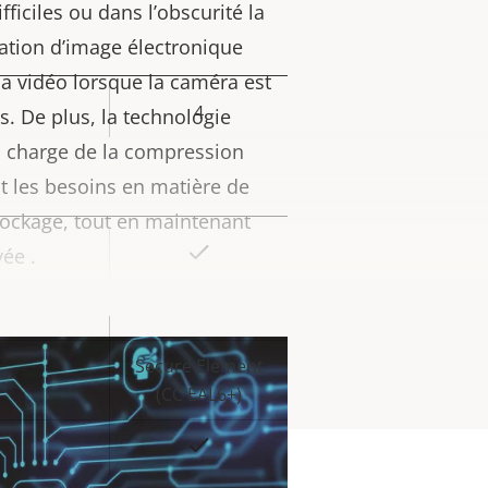
fficiles ou dans l’obscurité la
isation d’image électronique
 la vidéo lorsque la caméra est
4
eur
s. De plus, la technologie
la
n charge de la compression
iété
t les besoins en matière de
tockage, tout en maintenant
Oui
ée .
eur
la
Oui
iété
Secure Element
(CC EAL6+)
Oui