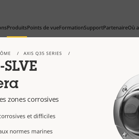
ons
Produits
Points de vue
Formation
Support
Partenaire
Où a
DÔME
AXIS Q35 SERIES
-SLVE
era
s zones corrosives
orrosives et difficiles
 aux normes marines