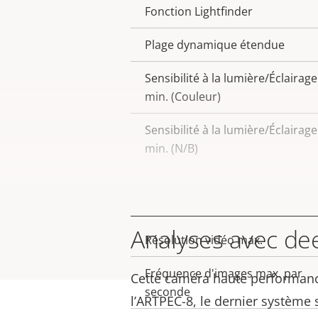
Fonction Lightfinder
Plage dynamique étendue
Sensibilité à la lumière/Éclairage
min. (Couleur)
Sensibilité à la lumière/Éclairage
min. (N/B)
Vidéo
Analyses avec de
Résolution vidéo max.
Description
Valeur
de la
de la
Fréquence d'images max. par
Cette caméra haute performanc
propriété
propriété
seconde
l’ARTPEC-8, le dernier système s