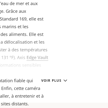
 l’eau de mer et aux
ge. Grâce aux
Standard 169, elle est
 marins et les
des aliments. Elle est
la délocalisation et les
ister à des températures
à 131 ºF). Axis
Edge Vault
nformations sensibles
 En outre, l’alimentation
tation fiable qui
VOIR PLUS
 Enfin, cette caméra
ller, à entretenir et à
s sites distants.