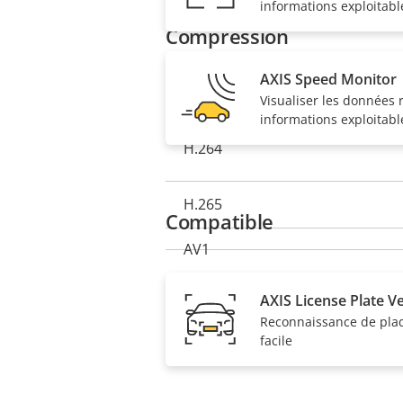
de la
de la
disponibles auprès d’Axis et de
informations exploitabl
Compression
propriété
propriété
AXIS Speed Monitor
Description
Zipstream
Valeur
Visualiser les données 
de la
informations exploitabl
de la
H.264
propriété
propriété
H.265
Compatible
AV1
AXIS License Plate Ve
Reconnaissance de plaq
facile