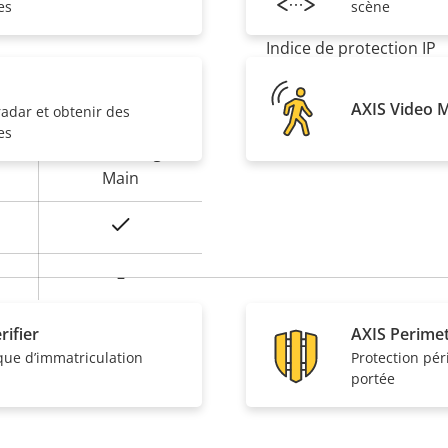
vandalisme
 ses partenaires.
es
scène
Indice de protection IP
Conçu pour être repein
Oui
AXIS Video 
radar et obtenir des
es
Développement durabl
Baseline, High,
Main
Oui
–
rifier
AXIS Perime
ue d’immatriculation
Protection pér
portée