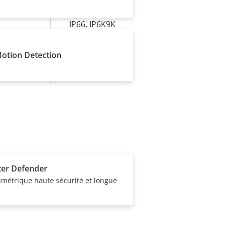
IP66, IP6K9K
t
–
Motion Detection
e
PVC free
ter Defender
imétrique haute sécurité et longue