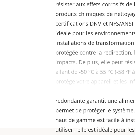
résister aux effets corrosifs de
produits chimiques de nettoya
certifications DNV et NFS/ANSI 
idéale pour les environnements
installations de transformation 
protégée contre la redirection, 
impacts. De plus, elle peut rés
allant de -50 °C à 55 °C (-58 ºF 
protège votre appareil et les i
contre tout accès non autorisé.
redondante garantit une alimen
permet de protéger le système.
haut de gamme est facile à insta
utiliser ; elle est idéale pour le