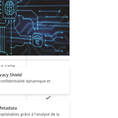
Oui
eur
s et fonctionnalités.
la
Oui
iété
Oui
ur carte
Oui
ivacy Shield
onfidentialité dynamique et
onnement
-50 to 55 °C
Oui
Metadata
tre le
xploitables grâce à l'analyse de la
IK10+