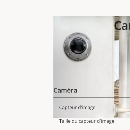
Ca
Caméra
Capteur d'image
Description
Valeur
de la
de la
Taille du capteur d'image
propriété
propriété