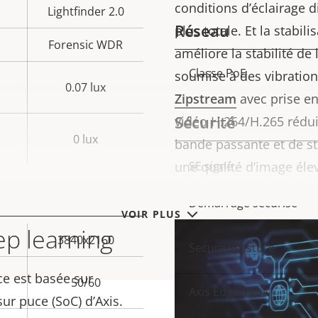
conditions d’éclairage di
Lightfinder 2.0
Réseau
plus totale. Et la stabil
Forensic WDR
améliore la stabilité de
Classe PoE
Description
Val
soumise à des vibration
0.07 lux
de la
de 
Zipstream
avec prise e
Sécurité
propriété
propr
vidéo H.264/H.265 rédui
0 lux
bande passante et de s
une qualité d’image élev
Description
SE signé
Val
de la
de 
Démarrage sécurisé
propriété
propr
VOIR PLUS
ep learning
3840x2160
Secure keystore
e est basée sur
50/60
Axis Edge Vault
ur puce (SoC) d’Axis.