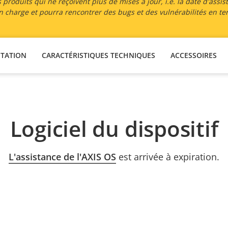
 produits qui ne reçoivent plus de mises à jour, i.e. la date d'assis
 en charge et pourra rencontrer des bugs et des vulnérabilités en te
TATION
CARACTÉRISTIQUES TECHNIQUES
ACCESSOIRES
Logiciel du dispositif
L'assistance de l'AXIS OS
est arrivée à expiration.