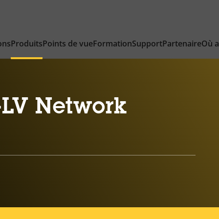
ons
Produits
Points de vue
Formation
Support
Partenaire
Où a
-LV Network