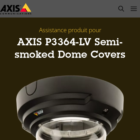
Passer
open s
Op
Clo
au
contenu
principal
Assistance produit pour
AXIS P3364-LV Semi-
smoked Dome Covers