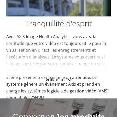
Tranquillité d'esprit
Avec AXIS Image Health Analytics, vous avez la
certitude que votre vidéo est toujours utile pour la
visualisation en direct, les enregistrements et
l'
ex
écution d'analyses. Le système vous avertira si
l'image capturée par votre caméra change ou si la
qualité de l'image se dégrade ; vous saurez ainsi si la
scène présente n'est pas telle qu'attendue. Le
VOIR PLUS
système génère un événement Axis et prend en
charge les systèmes logiciels de
gestion vidéo
(VMS)
compatibles
ONVIF
.