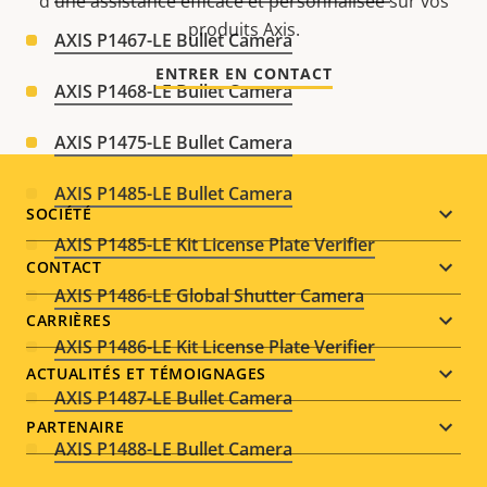
d'une assistance efficace et personnalisée sur vos
produits Axis.
AXIS P1467-LE Bullet Camera
ENTRER EN CONTACT
AXIS P1468-LE Bullet Camera
AXIS P1475-LE Bullet Camera
AXIS P1485-LE Bullet Camera
Footer
SOCIÉTÉ
AXIS P1485-LE Kit License Plate Verifier
menu
CONTACT
AXIS P1486-LE Global Shutter Camera
CARRIÈRES
AXIS P1486-LE Kit License Plate Verifier
ACTUALITÉS ET TÉMOIGNAGES
AXIS P1487-LE Bullet Camera
PARTENAIRE
AXIS P1488-LE Bullet Camera