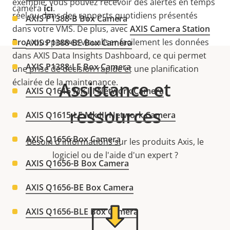
exemple, vous pouvez recevoir des alertes en temps
caméra
ici
.
réel ou dans des rapports quotidiens présentés
AXIS P1388-B Box Camera
dans votre VMS. De plus, avec
AXIS Camera Station
Pro
, vous pouvez visualiser facilement les données
AXIS P1388-BE Box Camera
dans AXIS Data Insights Dashboard, ce qui permet
AXIS P1388-LE Box Camera
une prise de décision rapide et une planification
éclairée de la maintenance.
Assistance et
AXIS Q1615 Mk III Network Camera
ressources
AXIS Q1615-LE Mk III Network Camera
AXIS Q1656 Box Camera
Besoin d'informations sur les produits Axis, le
logiciel ou de l'aide d'un expert ?
AXIS Q1656-B Box Camera
AXIS Q1656-BE Box Camera
AXIS Q1656-BLE Box Camera