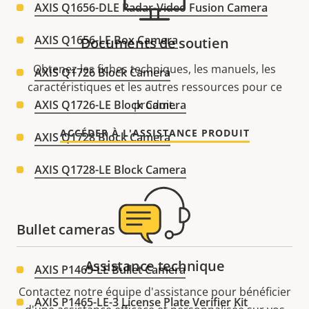
AXIS Q1656-DLE Radar-Video Fusion Camera
AXIS Q1656-LE Box Camera
Documents de soutien
Obtenez les fiches techniques, les manuels, les
AXIS Q1726 Block Camera
caractéristiques et les autres ressources pour ce
AXIS Q1726-LE Block Camera
produit.
ACCÉDER À L'ASSISTANCE PRODUIT
AXIS Q1728 Block Camera
AXIS Q1728-LE Block Camera
Bullet cameras
Assistance technique
AXIS P1465-LE Bullet Camera
Contactez notre équipe d'assistance pour bénéficier
AXIS P1465-LE-3 License Plate Verifier Kit