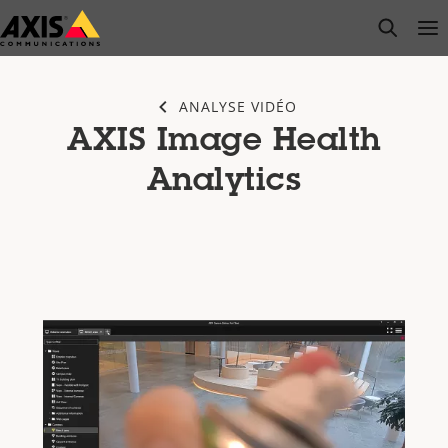
Passer
open s
Op
Clo
au
contenu
principal
ANALYSE VIDÉO
AXIS Image Health
Analytics