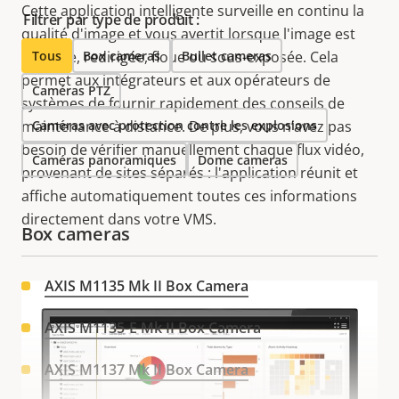
Cette application intelligente surveille en continu la
Filtrer par type de produit :
qualité d'image et vous avertit lorsque l'image est
bloquée, redirigée, floue ou sous-exposée. Cela
Tous
Box cameras
Bullet cameras
permet aux intégrateurs et aux opérateurs de
Caméras PTZ
systèmes de fournir rapidement des conseils de
maintenance à distance. De plus, vous n’avez pas
Caméras avec protection contre les explosions
besoin de vérifier manuellement chaque flux vidéo,
Caméras panoramiques
Dome cameras
provenant de sites séparés : l'application réunit et
affiche automatiquement toutes ces informations
directement dans votre VMS.
Box cameras
AXIS M1135 Mk II Box Camera
AXIS M1135-E Mk II Box Camera
AXIS M1137 Mk II Box Camera