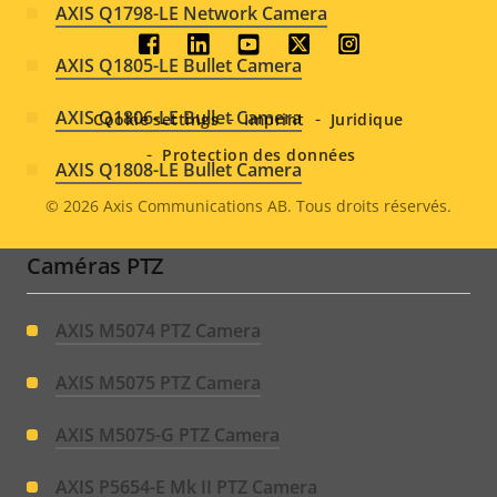
AXIS Q1798-LE Network Camera
Social
AXIS Q1805-LE Bullet Camera
menu
AXIS Q1806-LE Bullet Camera
Cookie settings
Imprint
Juridique
Protection des données
AXIS Q1808-LE Bullet Camera
© 2026
Axis Communications AB. Tous droits réservés.
Legal
Caméras PTZ
menu
AXIS M5074 PTZ Camera
AXIS M5075 PTZ Camera
AXIS M5075-G PTZ Camera
AXIS P5654-E Mk II PTZ Camera