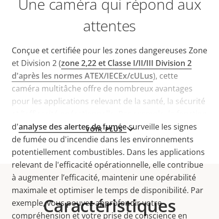
Une caméra qui répond aux
attentes
Conçue et certifiée pour les zones dangereuses Zone
et Division 2 (
zone 2,22 et Classe I/II/III Division 2
d'après les normes ATEX/IECEx/cULus
), cette
caméra multitâche offre de nombreux avantages
pour les applications relevant de la santé, la sécurité
et l'efficacité opérationnelle. Par exemple, la fonction
d'
analyse des alertes de fumée
surveille les signes
VOIR PLUS
de fumée ou d'incendie dans les environnements
potentiellement combustibles. Dans les applications
relevant de l'efficacité opérationnelle, elle contribue
à augmenter l’efficacité, maintenir une opérabilité
maximale et optimiser le temps de disponibilité. Par
Caractéristiques
exemple, vous pouvez approfondir votre
compréhension et votre prise de conscience en