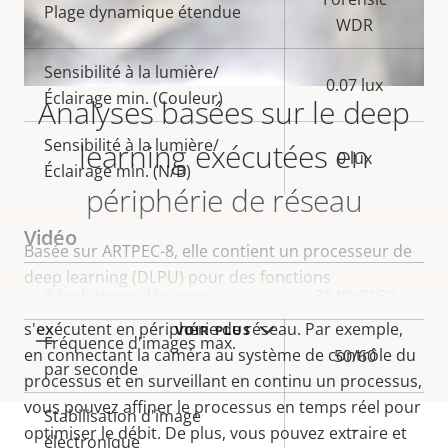
Plage dynamique étendue
WDR
Sensibilité à la lumière/
0.07 lux
Éclairage min. (Couleur)
Analyses basées sur le deep
Sensibilité à la lumière/
learning exécutées en
0 lux
Éclairage min. (N/B)
périphérie de réseau
Vidéo
Basée sur ARTPEC-8, elle contient un processeur de
deep learning (DLPU) pour des fonctions
Description
Résolution vidéo max.
Valeur de
3840x2160
sophistiquées et des analyses poussées qui
de la
la
s'
ex
écutent en périphérie de réseau. Par exemple,
VOIR PLUS
Fréquence d'images max.
propriété
propriété
en connectant la caméra au système de contrôle du
50/60
par seconde
processus et en surveillant en continu un processus,
vous pouvez affiner le processus en temps réel pour
Stabilisation d'image
–
optimiser le débit. De plus, vous pouvez extraire et
électronique