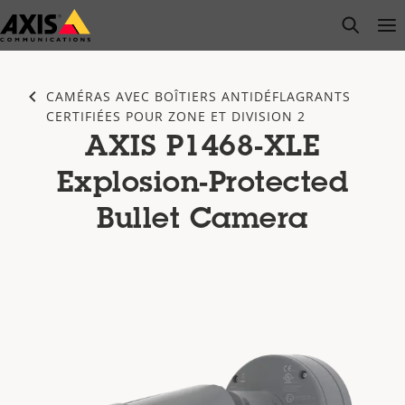
Passer
open s
Op
Clo
au
contenu
principal
CAMÉRAS AVEC BOÎTIERS ANTIDÉFLAGRANTS
CERTIFIÉES POUR ZONE ET DIVISION 2
AXIS P1468-XLE
Explosion-Protected
Bullet Camera