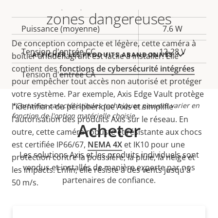
Description
Puissance (max.)
Valeur de
13.0 W
product
zones dangereuses
variant:
de la
la
Puissance (moyenne)
7.6 W
propriété
propriété
De conception compacte et légère, cette caméra à
Tension d'entrée CC
12-28 V
AFFICHER LES PRODUITS ABANDONNÉS
boîtier antidéflagrant est facile à installer. Elle
contient des
fonctions de cybersécurité intégrées
Tension d'entrée CA
-
pour empêcher tout accès non autorisé et protéger
votre système. Par exemple, Axis Edge Vault protège
*Certaines caractéristiques techniques peuvent varier en
l'identifiant du périphérique Axis et simplifie
fonction de l'option matérielle choisie.
l’autorisation des produits Axis sur le réseau. En
Acheter
outre, cette caméra robuste et résistante aux chocs
est certifiée IP66/67,
NEMA 4X
et IK10 pour une
Les solutions Axis et les produits individuels sont
protection contre la poussière, la pluie, la neige et
vendus et installés de manière experte par nos
les impacts. Enfin, elle résiste à des vents jusqu'à
partenaires de confiance.
50 m/s.