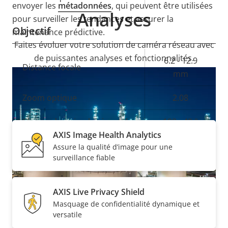
envoyer les
métadonnées
, qui peuvent être utilisées
Analyses
pour surveiller les tendances et assurer la
Objectif
maintenance prédictive.
Faites évoluer votre solution de caméra réseau avec
de puissantes analyses et fonctionnalités.
Description
Valeur de
6.2 - 12.9
Distance focale
de la
la
mm
propriété
propriété
Inclus
Zoom optique
2.08
Champ de vision horizontal
108 - 49 °
AXIS Image Health Analytics
Champ de vision vertical
58 - 27 °
Assure la qualité d’image pour une
surveillance fiable
Compression
AXIS Live Privacy Shield
Masquage de confidentialité dynamique et
Description
Valeur de
Oui
Zipstream
versatile
de la
la