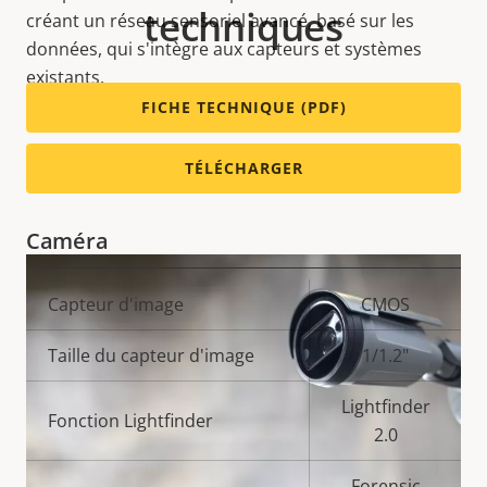
techniques
créant un réseau sensoriel avancé, basé sur les
données, qui s'intègre aux capteurs et systèmes
existants.
FICHE TECHNIQUE (PDF)
Variantes : AXIS P1468-XLE / AXIS P1468-XLE JP
TÉLÉCHARGER
Caméra
Description
Capteur d'image
Valeur de
CMOS
de la
la
Taille du capteur d'image
1/1.2"
propriété
propriété
Lightfinder
Fonction Lightfinder
2.0
Forensic