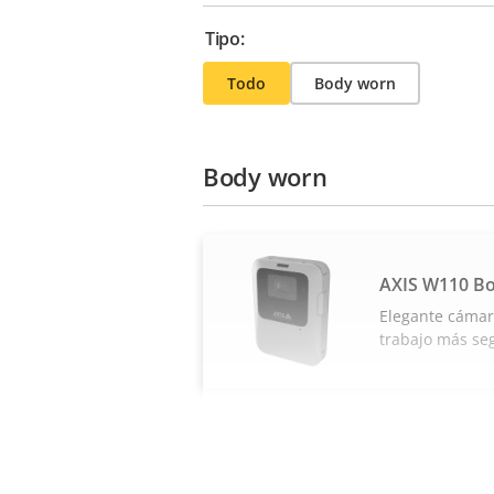
Tipo:
Todo
Body worn
Body worn
AXIS W110 B
Elegante cámar
trabajo más se