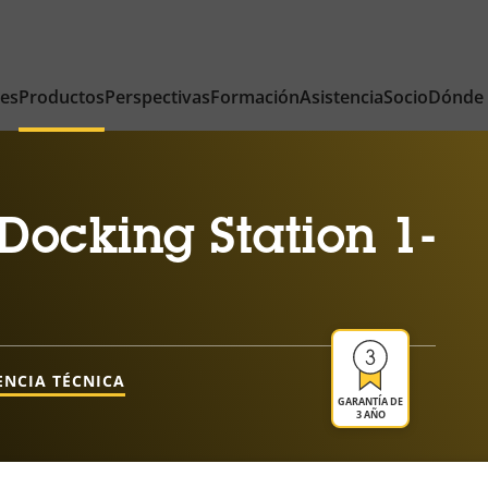
nes
Productos
Perspectivas
Formación
Asistencia
Socio
Dónde
ocking Station 1-
ENCIA TÉCNICA
GARANTÍA DE
3 AÑO