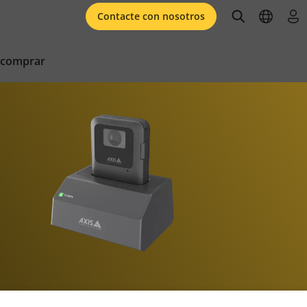
open searc
open l
ini
Contacte con nosotros
 comprar