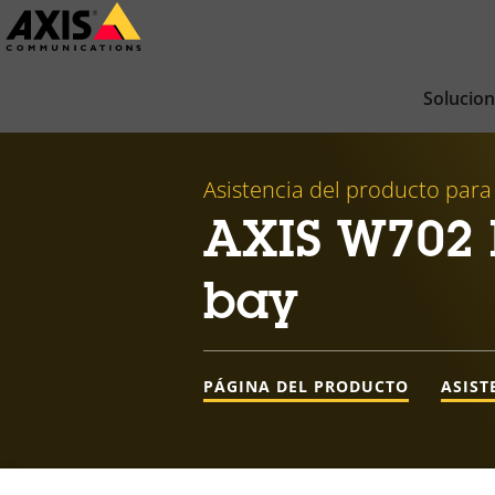
Saltar
al
contenido
Solucio
principal
Asistencia del producto para
AXIS W702 D
bay
PÁGINA DEL PRODUCTO
ASIST