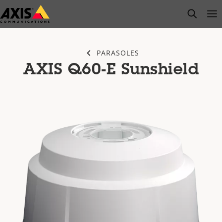
Saltar
open s
Op
Clo
al
contenido
principal
PARASOLES
AXIS Q60-E Sunshield