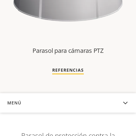
Parasol para cámaras PTZ
REFERENCIAS
MENÚ
DESCRIPCIÓN
Parasol de protección contra la